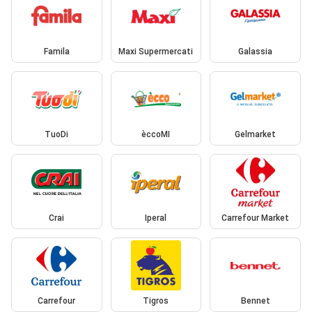
Famila
Maxi Supermercati
Galassia
TuoDi
èccoMI
Gelmarket
Crai
Iperal
Carrefour Market
Carrefour
Tigros
Bennet