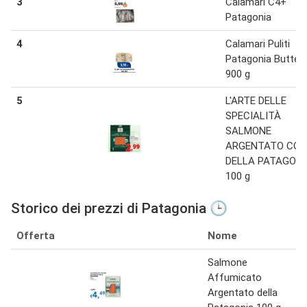
3
Calamari C4+
Patagonia
4
Calamari Puliti
Patagonia Butterf
900 g
5
L'ARTE DELLE
SPECIALITÀ
SALMONE
ARGENTATO CO
DELLA PATAGONI
100 g
Storico dei prezzi di Patagonia 🕒
Offerta
Nome
Salmone
Affumicato
Argentato della