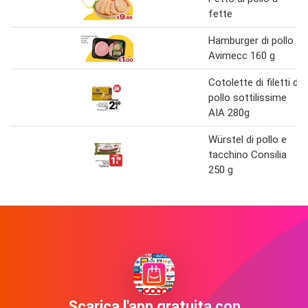
fette
Hamburger di pollo
Avimecc 160 g
Cotolette di filetti di
pollo sottilissime
AIA 280g
Würstel di pollo e
tacchino Consilia
250 g
Scarica l'app gratuita con