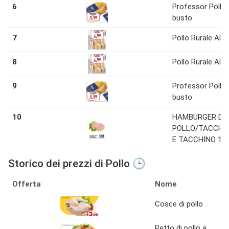
6
Professor Pollo 
busto
7
Pollo Rurale Alet
8
Pollo Rurale Alet
9
Professor Pollo 
busto
10
HAMBURGER DI
POLLO/TACCHI
E TACCHINO 180
Storico dei prezzi di Pollo 🕒
Offerta
Nome
Cosce di pollo
Petto di pollo a