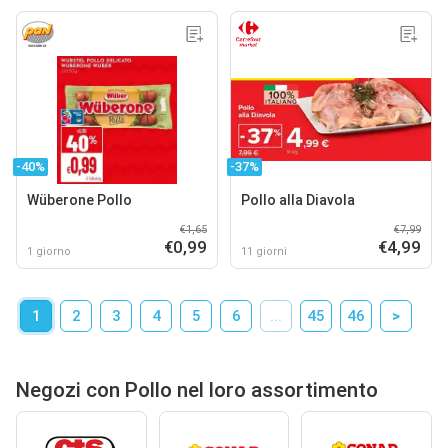
-40%
-37%
Wüberone Pollo
Pollo alla Diavola
€1,65
€7,99
€0,99
€4,99
1 giorno
11 giorni
1
2
3
4
5
6
...
45
46
>
Negozi con Pollo nel loro assortimento