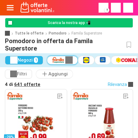
!
Scarica la nostra app 📲
Tutte le offerte
Pomodoro
Famila Superstore
Pomodoro in offerta da Famila
Superstore
Negozi
1
Filtri
Aggiungi
4 di
641 offerte
Rilevanza
-28%