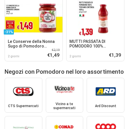
-31%
Le Conserve della Nonna
MUTTI PASSATA DI
Sugo di Pomodoro
POMODORO 100%
€2,19
Condoro
TOSCANO L'INTENSA
€1,49
€1,39
2 giorni
2 giorni
Negozi con Pomodoro nel loro assortimento
Vicino a te
CTS Supermercati
Ard Discount
supermercati