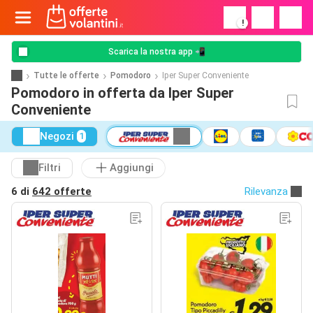
!
Scarica la nostra app 📲
Tutte le offerte
Pomodoro
Iper Super Conveniente
Pomodoro in offerta da Iper Super
Conveniente
Negozi
1
Filtri
Aggiungi
6 di
642 offerte
Rilevanza