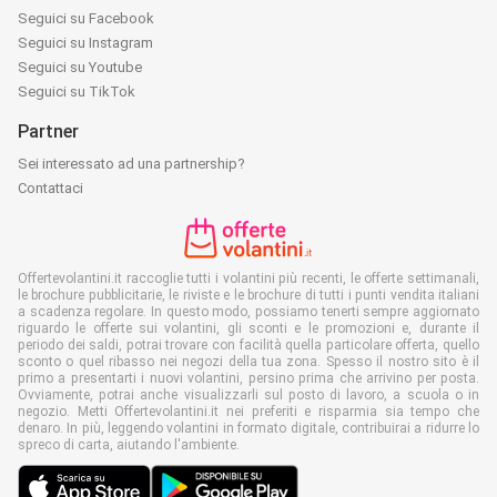
Seguici su Facebook
Seguici su Instagram
Seguici su Youtube
Seguici su TikTok
Partner
Sei interessato ad una partnership?
Contattaci
Offertevolantini.it raccoglie tutti i volantini più recenti, le offerte settimanali,
le brochure pubblicitarie, le riviste e le brochure di tutti i punti vendita italiani
a scadenza regolare. In questo modo, possiamo tenerti sempre aggiornato
riguardo le offerte sui volantini, gli sconti e le promozioni e, durante il
periodo dei saldi, potrai trovare con facilità quella particolare offerta, quello
sconto o quel ribasso nei negozi della tua zona. Spesso il nostro sito è il
primo a presentarti i nuovi volantini, persino prima che arrivino per posta.
Ovviamente, potrai anche visualizzarli sul posto di lavoro, a scuola o in
negozio. Metti Offertevolantini.it nei preferiti e risparmia sia tempo che
denaro. In più, leggendo volantini in formato digitale, contribuirai a ridurre lo
spreco di carta, aiutando l'ambiente.