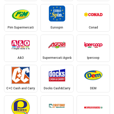
Pim Supermercati
Eurospin
Conad
A&O
Supermercati Agorà
Ipercoop
C+C Cash and Carry
Docks Cash&Carry
DEM