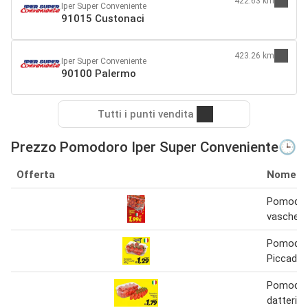
422.63 km
Iper Super Conveniente
91015 Custonaci
423.26 km
Iper Super Conveniente
90100 Palermo
Tutti i punti vendita
Prezzo Pomodoro Iper Super Conveniente🕒
Offerta
Nome
Pomodoro
vaschett
Pomodor
Piccadill
Pomodo
datterin