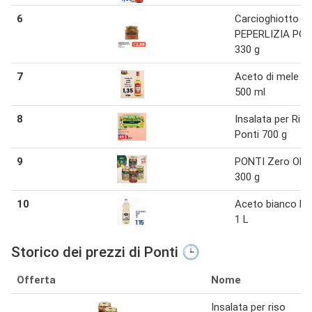
6
Carcioghiotto
PEPERLIZIA PON
330 g
7
Aceto di mele Po
500 ml
8
Insalata per Riso
Ponti 700 g
9
PONTI Zero Olio
300 g
10
Aceto bianco Po
1 L
Storico dei prezzi di Ponti 🕒
Offerta
Nome
Insalata per riso