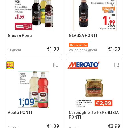
Glassa Ponti
GLASSA PONTI
Quasi valido
€1,99
€1,99
11 giorni
Valido per 4 giorni
Aceto PONTI
Carcioghiotto PEPERLIZIA
PONTI
€1,09
€2,99
1 giorno
4 giorni