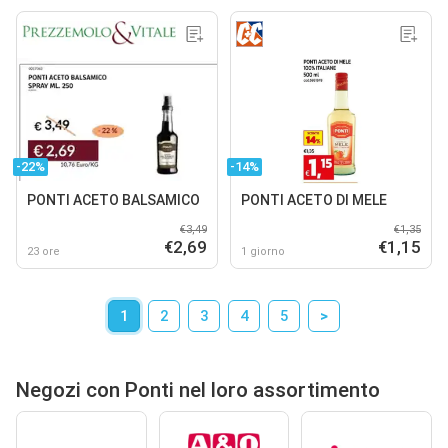
-22%
-14%
PONTI ACETO BALSAMICO
PONTI ACETO DI MELE
€3,49
€1,35
€2,69
€1,15
23 ore
1 giorno
1
2
3
4
5
>
Negozi con Ponti nel loro assortimento