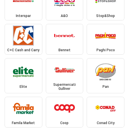
Interspar
A&O
Stop&Shop
C+C Cash and Carry
Bennet
Paghi Poco
Supermercati
Elite
Pan
Gulliver
Famila Market
Coop
Conad City