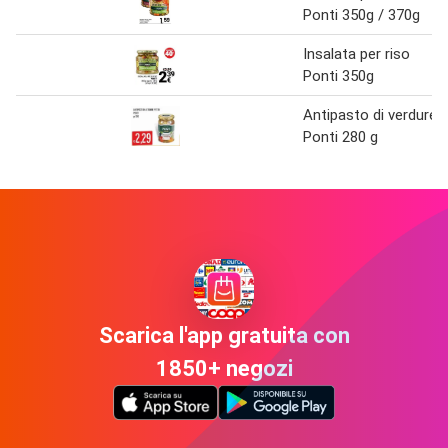
Ponti 350g / 370g
Insalata per riso
Ponti 350g
Antipasto di verdure
Ponti 280 g
Scarica l'app gratuita con
1850+ negozi