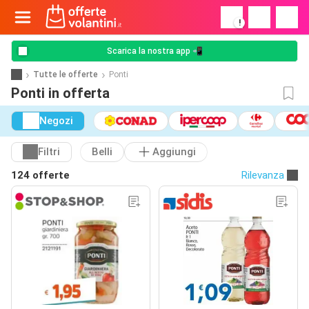
!
Scarica la nostra app 📲
Tutte le offerte
Ponti
Ponti in offerta
Negozi
Filtri
Belli
Aggiungi
124 offerte
Rilevanza