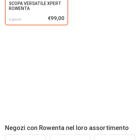
SCOPA VERSATILE XPERT
ROWENTA
€99,00
5 giorni
Negozi con Rowenta nel loro assortimento