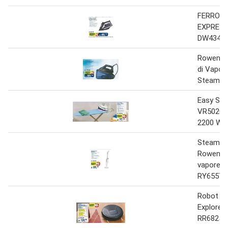
FERRO A
EXPRES
DW4345
Rowenta
di Vapor
Steam V
Easy Ste
VR5020 
2200 Wa
Steam P
Rowenta
vapore co
RY6557 
Robot As
Explorer 
RR6825 