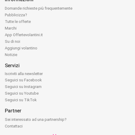
Domande richieste più frequentemente
Pubblicizza?
Tutte le offerte
Marchi
App Offertevolantini.it
Su di noi
Aggiungi volantino
Notizie
Servizi
Iscriviti alla newsletter
Seguici su Facebook
Seguici su Instagram
Seguici su Youtube
Seguici su TikTok
Partner
Sei interessato ad una partnership?
Contattaci