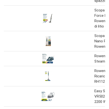
spazzole 
Scopa Ric
Force Li
Rowenta 
di litio d
Scopa Ric
Nano RH
Rowenta 
Rowenta
Steam D
Rowenta
Ricarica
RH1127
Easy Ste
VR5020 
2200 Wa