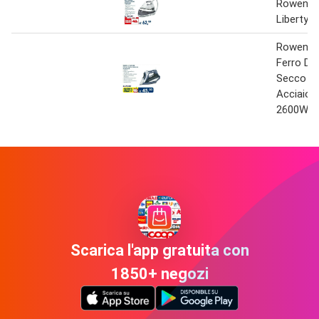
Rowenta
Liberty 
Rowenta
Ferro Da 
Secco E 
Acciaio I
2600W Bl
Scarica l'app gratuita con
1850+ negozi