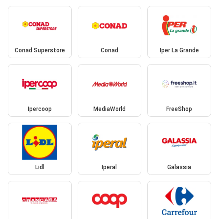
Conad Superstore
Conad
Iper La Grande
Ipercoop
MediaWorld
FreeShop
Lidl
Iperal
Galassia