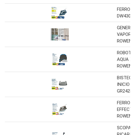
FERRO 
DW4308
GENERAT
VAPORE 
ROWENT
ROBOT S
AQUA X-
ROWENT
BISTECC
INICIO 
GR242D
FERRO A
EFFECTI
ROWENT
SCOPA
RICARIC