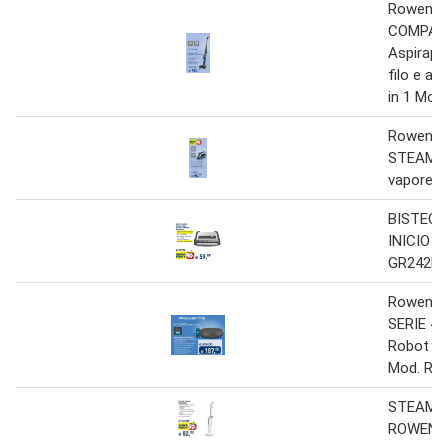
Rowenta
COMPAC
Aspirapo
filo e asp
in 1 Mod
Rowenta
STEAM F
vapore 
BISTECC
INICIO 
GR242D
Rowenta
SERIE 45
Robot as
Mod. RR
STEAM 
ROWENT