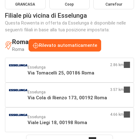
GRANCASA
Coop
Carrefour
Filiale più vicina di Esselunga
Questa Rowenta in offerta da Esselunga è disponibile nelle
seguenti filiali in base alla tua posizione impostata:
Roma
Rilevato automaticamente
Roma
2.86 km
Esselunga
Via Tomacelli 25, 00186 Roma
3.57 km
Esselunga
Via Cola di Rienzo 173, 00192 Roma
4.66 km
Esselunga
Viale Liegi 18, 00198 Roma