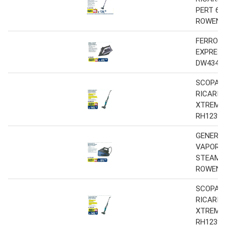
PERT 6.
ROWENT
FERRO A
EXPRES
DW4345
SCOPA
RICARIC
XTREM 
RH1239
GENERAT
VAPORE
STEAM 
ROWENT
SCOPA
RICARIC
XTREM 
RH1239