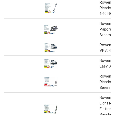
Rowenta
Ricaricab
6.60 RH6
Rowenta 
Vapore E
Steam D
Rowenta
VR7040
Rowenta
Easy St
Rowenta
Ricaricab
Serenity
Rowenta 
Light RH
Elettrica
Sacchett