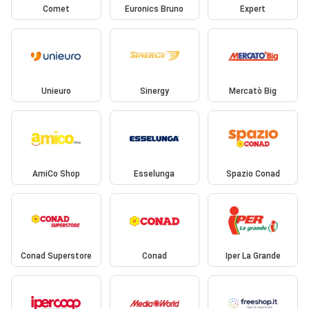
Comet
Euronics Bruno
Expert
Unieuro
Sinergy
Mercatò Big
AmiCo Shop
Esselunga
Spazio Conad
Conad Superstore
Conad
Iper La Grande