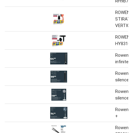
RH9B74
ROWENT
STIRAT
VERTICA
ROWENT
HY8310
Rowenta
infinite
Rowenta
silence 
Rowenta
silence 
Rowenta 
+
Rowenta