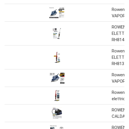
Rowenta
VAPORE
ROWENT
ELETTRI
RH8147
Rowenta
ELETTRI
RH8133
Rowenta
VAPORE
Rowenta
elettric
ROWENT
CALDAIA
ROWENT