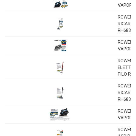
VAPORE
ROWENT
RICARIC
RH6837
ROWENT
VAPORE 
ROWENT
ELETTRI
FILO RH
ROWENT
RICARIC
RH6837
ROWENT
VAPORE
ROWENT