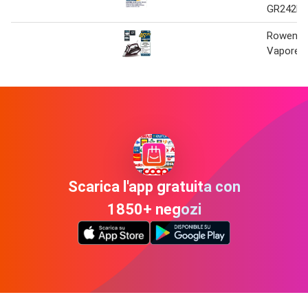
GR242D
Rowenta 
Vapore 
Scarica l'app gratuita con
1850+ negozi