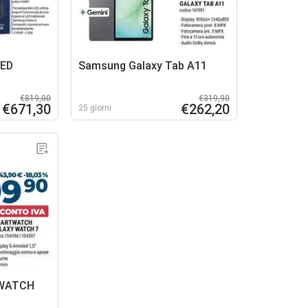
LED
Samsung Galaxy Tab A11
€819,00
€319,90
€671,30
€262,20
25 giorni
WATCH