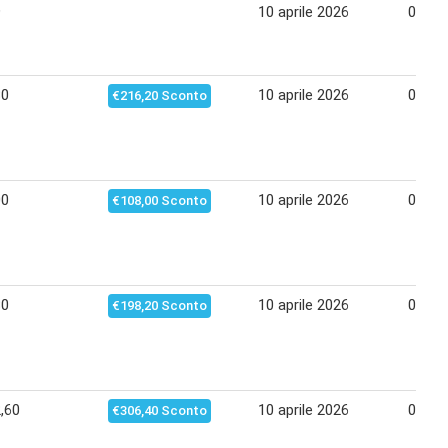
9
10 aprile 2026
07 ma
80
10 aprile 2026
07 ma
€216,20 Sconto
00
10 aprile 2026
07 ma
€108,00 Sconto
80
10 aprile 2026
07 ma
€198,20 Sconto
,60
10 aprile 2026
07 ma
€306,40 Sconto