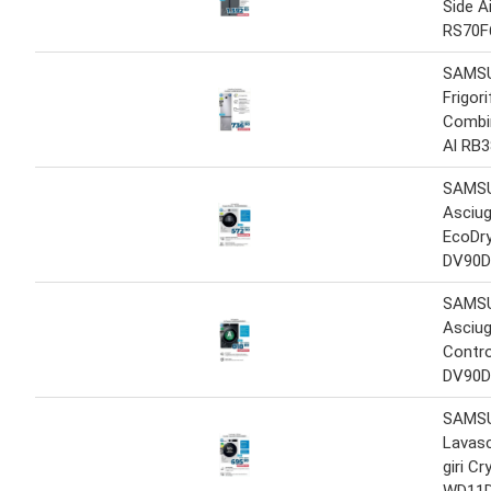
Side A
RS70F
SAMS
Frigor
Combi
Al RB
SAMS
Asciug
EcoDr
DV90
SAMS
Asciug
Contro
DV90D
SAMS
Lavasc
giri Cr