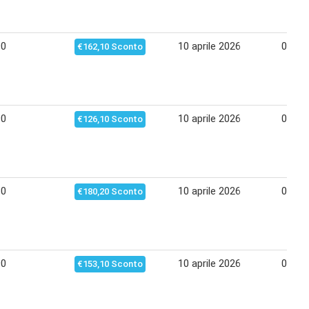
90
10 aprile 2026
07 ma
€162,10 Sconto
90
10 aprile 2026
07 ma
€126,10 Sconto
80
10 aprile 2026
07 ma
€180,20 Sconto
90
10 aprile 2026
07 ma
€153,10 Sconto