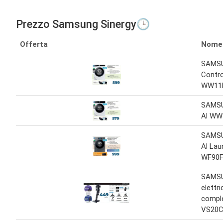
Prezzo Samsung Sinergy🕒
Offerta
Nome
SAMSU
Contro
WW11
SAMSU
Al WW
SAMSU
Al Lau
WF90F
SAMS
elettr
comple
VS20C