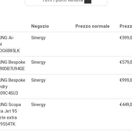
Tutti i punti vendita
Negozio
Prezzo normale
Prezz
NG Ai-
Sinergy
€599,
l
DG6B85LK
NG Bespoke
Sinergy
€579,
90DB7U94GE
NG Bespoke
Sinergy
€999,
ndry
09C4SU3
UNG Scopa
Sinergy
€449,
ica Jet 95
te extra
9554TK