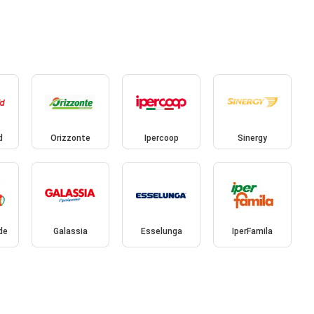
d
Orizzonte
Ipercoop
Sinergy
de
Galassia
Esselunga
IperFamila