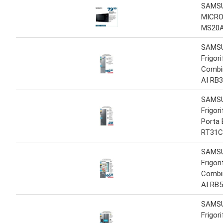
SAMS
MICR
MS20A
SAMS
Frigor
Combi
AI RB
SAMS
Frigor
Porta 
RT31C
SAMS
Frigor
Combi
AI RB
SAMS
Frigor