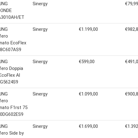
UNG
Sinergy
€79,9
OONDE
3010AH/ET
UNG
Sinergy
€1.199,00
€982,
ifero
nato EcoFlex
38C607AS9
UNG
Sinergy
€599,00
€491,
ifero Doppia
EcoFlex Al
G5624S9
UNG
Sinergy
€1.099,00
€900,
ifero
nato F1rst 75
50DG602ES9
UNG
Sinergy
€1.699,00
€1.392
ifero Side by