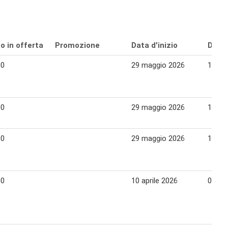
o in offerta
Promozione
Data d'inizio
Data 
00
29 maggio 2026
18 gi
00
29 maggio 2026
18 gi
00
29 maggio 2026
18 gi
00
10 aprile 2026
07 ma