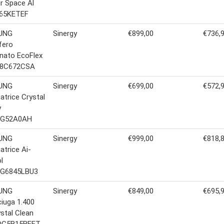
ir Space Al
65KETEF
UNG
Sinergy
€899,00
€736,
ifero
nato EcoFlex
38C672CSA
UNG
Sinergy
€699,00
€572,
atrice Crystal
y
DG52A0AH
UNG
Sinergy
€999,00
€818,
atrice Ai-
l
G6845LBU3
UNG
Sinergy
€849,00
€695,
iuga 1.400
ystal Clean