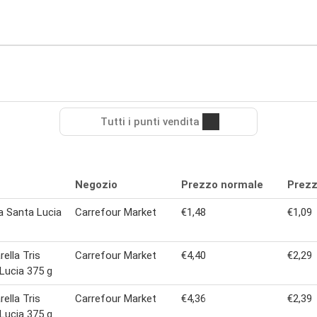
Tutti i punti vendita
Negozio
Prezzo normale
Prezz
a Santa Lucia
Carrefour Market
€1,48
€1,09
ella Tris
Carrefour Market
€4,40
€2,29
Lucia 375 g
ella Tris
Carrefour Market
€4,36
€2,39
Lucia 375 g