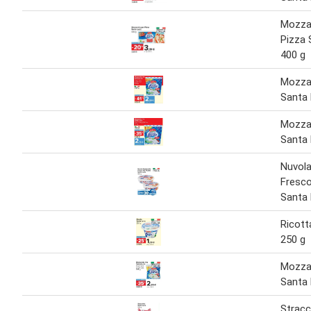
Mozzar
Pizza 
400 g
Mozzar
Santa 
Mozzar
Santa 
Nuvola
Fresco
Santa 
Ricott
250 g
Mozzar
Santa 
Stracc