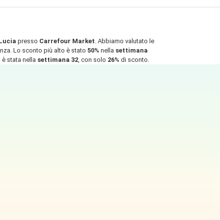
Lucia
presso
Carrefour Market
. Abbiamo valutato le
enza. Lo sconto più alto è stato
50%
nella
settimana
 è stata nella
settimana 32
, con solo
26%
di sconto.