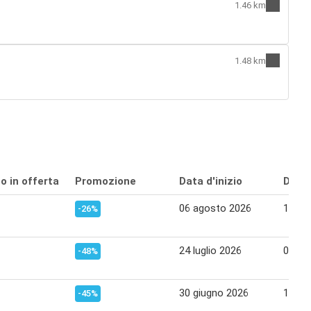
1.46 km
1.48 km
o in offerta
Promozione
Data d'inizio
Data 
06 agosto 2026
19 ag
-26%
24 luglio 2026
05 ag
-48%
30 giugno 2026
12 lug
-45%