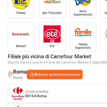
Deco
Pewex
Iper Triscount
S
Supermercati
Famila
Bennet
Eté
Superstore
Filiale più vicina di Carrefour Market
Questa Santa Lucia in offerta da Carrefour Market è disponibile 
Roma
Rilevato automaticamente
Roma
Carrefour Market
00154 Roma