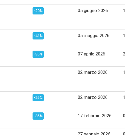
05 giugno 2026
15 gi
-20%
05 maggio 2026
18 ma
-41%
07 aprile 2026
20 apr
-35%
02 marzo 2026
12 ma
02 marzo 2026
12 ma
-25%
17 febbraio 2026
01 ma
-35%
27 gennaio 2026
05 fe