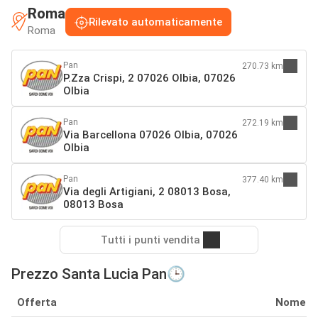
Roma
Rilevato automaticamente
Roma
Pan
270.73 km
P.Zza Crispi, 2 07026 Olbia, 07026
Olbia
Pan
272.19 km
Via Barcellona 07026 Olbia, 07026
Olbia
Pan
377.40 km
Via degli Artigiani, 2 08013 Bosa,
08013 Bosa
Tutti i punti vendita
Prezzo Santa Lucia Pan🕒
Offerta
Nome