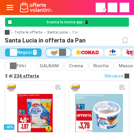
!
Scarica la nostra app 📲
Tutte le offerte
Santa Lucia
Pan
Santa Lucia in offerta da Pan
Negozi
1
Filtri
GALBANI
Crema
Ricotta
Masca
3 di
234 offerte
Rilevanza
-40%