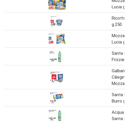
Mozzarel
Lucia g.
Ricotta 
g.250
Mozzarel
Lucia g.
Santa Lu
Frizzante
Galbani 
Ciliegine 
Mozzarel
Santa Lu
Burro g.
Acqua Fr
Santa Luc