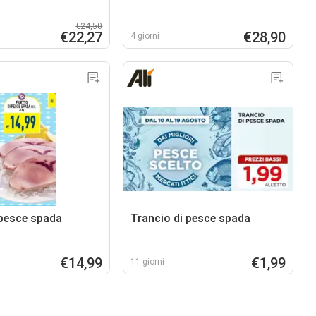
€24,50
€22,27
€28,90
4 giorni
 pesce spada
Trancio di pesce spada
€14,99
€1,99
11 giorni