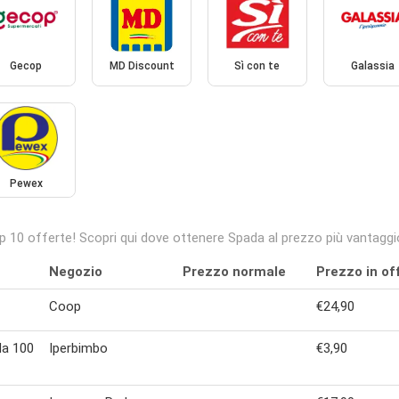
Gecop
MD Discount
Sì con te
Galassia
Pewex
p 10 offerte! Scopri qui dove ottenere Spada al prezzo più vantaggi
Negozio
Prezzo normale
Prezzo in of
Coop
€24,90
da 100
Iperbimbo
€3,90