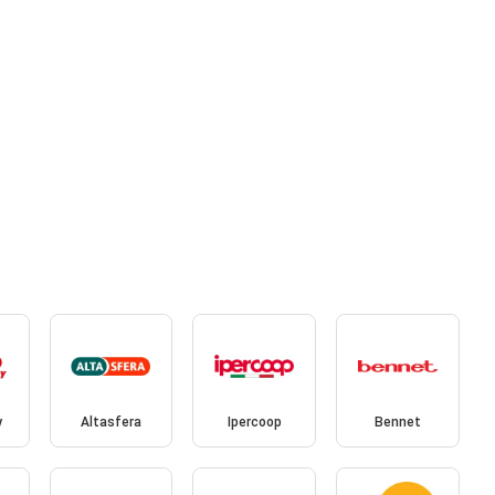
y
Altasfera
Ipercoop
Bennet