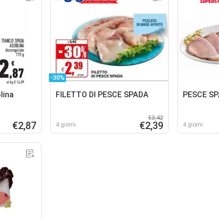
-30%
lina
FILETTO DI PESCE SPADA
PESCE SP
€3,42
€2,87
€2,39
4 giorni
4 giorni