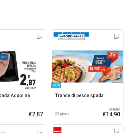
-25%
pada Aquolina
Trance di pesce spada
€19,87
€2,87
€14,90
23 giorni