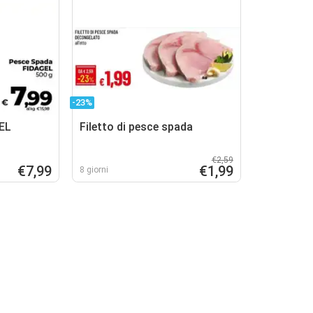
-23%
EL
Filetto di pesce spada
€2,59
€7,99
€1,99
8 giorni