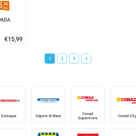
PADA
€15,99
1
2
3
>
Conad
Eurospar
Sapore di Mare
Conad Cit
Superstore