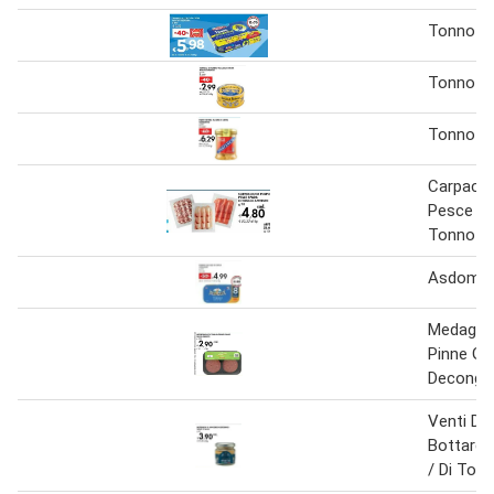
Tonno
Tonno
Tonno
Carpacci
Pesce S
Tonno Af
Asdomar
Medaglio
Pinne Gia
Deconge
Venti Di
Bottarga
/ Di Ton