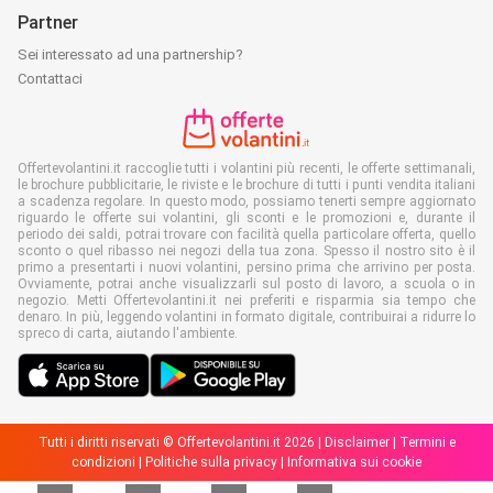
Partner
Sei interessato ad una partnership?
Contattaci
Offertevolantini.it raccoglie tutti i volantini più recenti, le offerte settimanali,
le brochure pubblicitarie, le riviste e le brochure di tutti i punti vendita italiani
a scadenza regolare. In questo modo, possiamo tenerti sempre aggiornato
riguardo le offerte sui volantini, gli sconti e le promozioni e, durante il
periodo dei saldi, potrai trovare con facilità quella particolare offerta, quello
sconto o quel ribasso nei negozi della tua zona. Spesso il nostro sito è il
primo a presentarti i nuovi volantini, persino prima che arrivino per posta.
Ovviamente, potrai anche visualizzarli sul posto di lavoro, a scuola o in
negozio. Metti Offertevolantini.it nei preferiti e risparmia sia tempo che
denaro. In più, leggendo volantini in formato digitale, contribuirai a ridurre lo
spreco di carta, aiutando l'ambiente.
Tutti i diritti riservati © Offertevolantini.it 2026 |
Disclaimer
|
Termini e
condizioni
|
Politiche sulla privacy
|
Informativa sui cookie