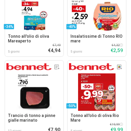
-34%
-40%
Tonno all'olio di oliva
Insalatissime di Tonno RIO
Mareaperto
mare
€7,49
€4,32
€4,94
€2,59
5 giorni
5 giorni
-50%
Trancio di tonno a pinne
Tonno all'olio di oliva Rio
gialle marinato
Mare
€19,99
€7,90
€9,99
12 giorni
5 giorni