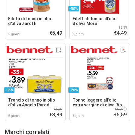
-50%
Filetti di tonno in olio
Filetti di tonno all'olio
d'oliva Zarotti
d'oliva Moro
€8,99
€5,49
€4,49
5 giorni
5 giorni
-35%
-20%
Trancio di tonno in olio
Tonno leggero all'olio
d'oliva Angelo Parodi
extra vergine di oliva Rio
€5,99
Mare
€6,99
€3,89
€5,59
5 giorni
5 giorni
Marchi correlati