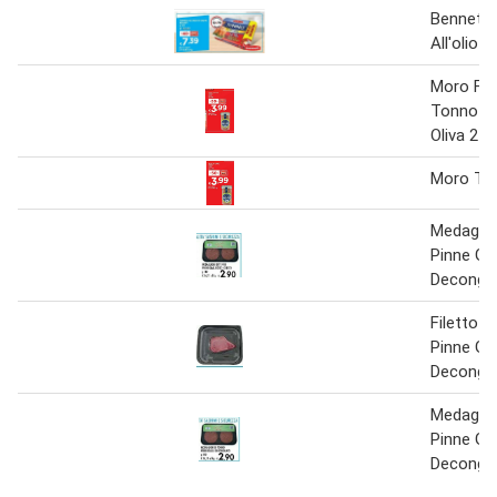
Bennet 
All'olio D
Moro File
Tonno All
Oliva 250
Moro To
Medaglio
Pinne Gia
Deconge
Filetto D
Pinne Gia
Deconge
Medaglio
Pinne Gia
Deconge