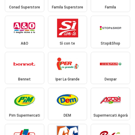
Conad Superstore
Famila Superstore
Famila
A&O
Sì con te
Stop&Shop
Bennet
Iper La Grande
Despar
Pim Supermercati
DEM
Supermercati Agorà