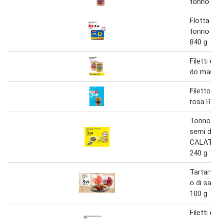
tonno tip
Flotta a
tonno all'
840 g
Filetti d
do mar 1
Filetto d
rosa RIZ
Tonno all
semi di g
CALATA 
240 g
Tartarfis
o di sal
100 g
Filetti di