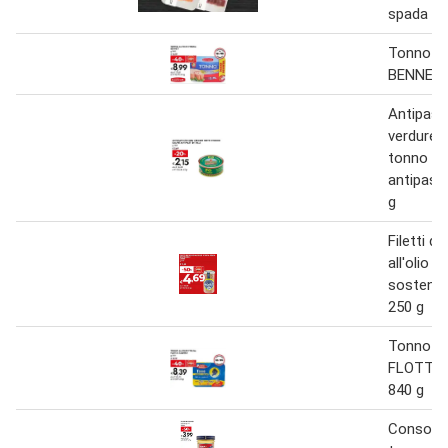
spada 10
Tonno all
BENNET 
Antipast
verdure 
tonno ga
antipasti 
g
Filetti di
all'olio d
sostenib
250 g
Tonno all
FLOTTA
840 g
Consorcio