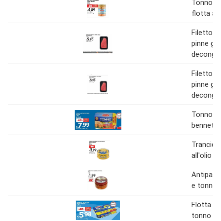
Tonno in 
flotta a
Filetto d
pinne gial
deconge
Filetto d
pinne gial
deconge
Tonno in 
bennet
Trancio 
all'olio d'
Antipast
e tonno
Flotta a
tonno all'