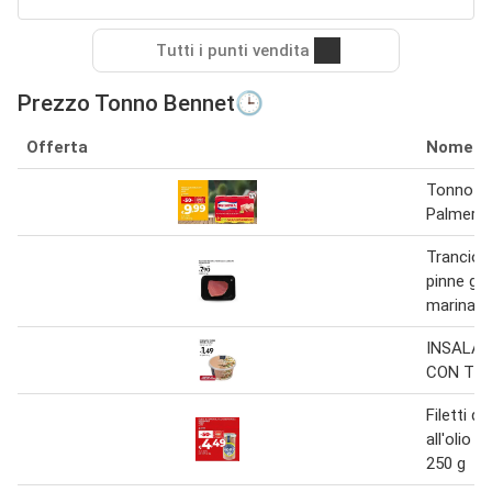
Tutti i punti vendita
Prezzo Tonno Bennet🕒
Offerta
Nome
Tonno all
Palmera 
Trancio 
pinne gial
marinato
INSALAT
CON TON
Filetti di
all'olio d
250 g