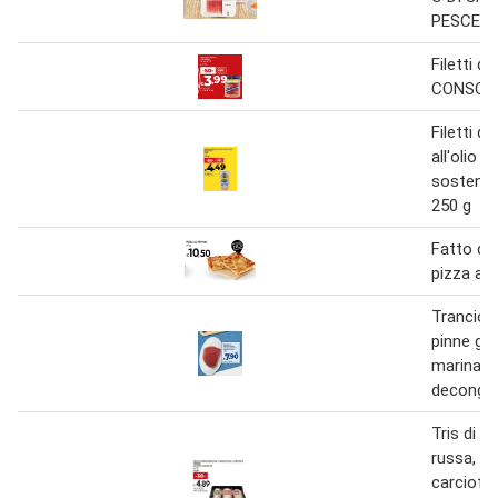
PESCE S
Filetti di
CONSORC
Filetti di
all'olio d
sostenib
250 g
Fatto da
pizza al
Trancio 
pinne gial
marinato
decongel
Tris di an
russa, ca
carciofi 