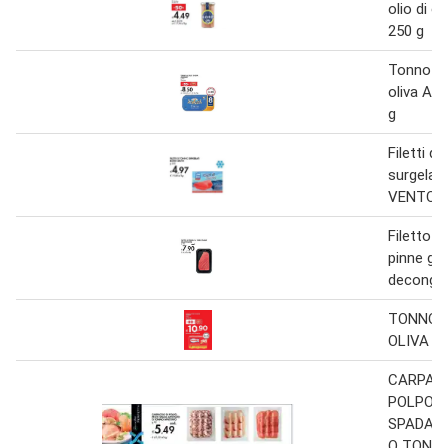
olio di o
250 g
Tonno all
oliva A
g
Filetti di
surgelat
VENTO 2
Filetto d
pinne gial
decongel
TONNO I
OLIVA P
CARPACC
POLPO, 
SPADA 
O TONN