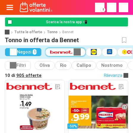
!
Scarica la nostra app 📲
Tutte le offerte
Tonno
Bennet
Tonno in offerta da Bennet
Negozi
1
Filtri
Oliva
Rio
Callipo
Nostromo
10 di
905 offerte
Rilevanza
-50%