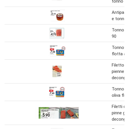
tonno
Antipast
e tonno p
Tonno af
90
Tonno in 
flotta az
Filetto d
pienne gi
deconge
Tonno all
oliva flo
Filetti di
pinne gial
decongel