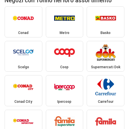
Negozi con Tonno nel loro assortimento
Conad
Metro
Basko
Scelgo
Coop
Supermercati Dok
Conad City
Ipercoop
Carrefour