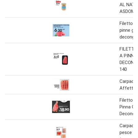
AL NAT
ASDOMAR
Filetto d
pinne gial
deconge
FILETTO
A PINNE
DECONG
140
Carpacci
Affettat
Filetto d
Pinna Gia
Deconge
Carpaccio
pesce sp