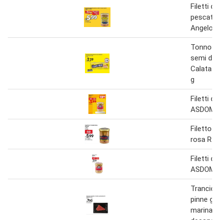
Filetti di
pescato 
Angelo P
Tonno all
semi di g
Calata d
g
Filetti di
ASDOMAR
Filetto d
rosa RIZ
Filetti di
ASDOMAR
Trancio 
pinne gial
marinato