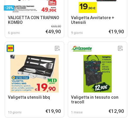
-28%
VALIGETTA CON TRAPANO
Valigetta Avvitatore +
KOMBO
Utensili
€69,90
€49,90
€19,90
6 giorni
9 giorni
Valigetta utensili bbq
Valigetta in tessuto con
tracoll
€19,90
€12,90
13 giorni
1 mese