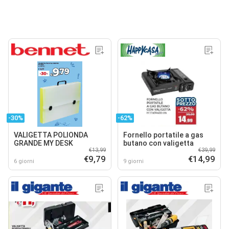
-30%
-62%
VALIGETTA POLIONDA
Fornello portatile a gas
GRANDE MY DESK
butano con valigetta
€13,99
€39,99
€9,79
€14,99
6 giorni
9 giorni