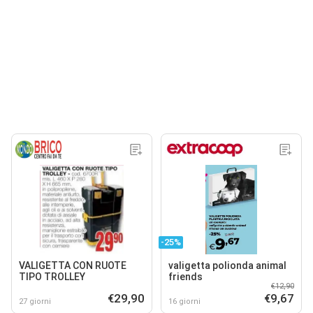
-25%
VALIGETTA CON RUOTE
valigetta polionda animal
TIPO TROLLEY
friends
€12,90
€29,90
€9,67
27 giorni
16 giorni