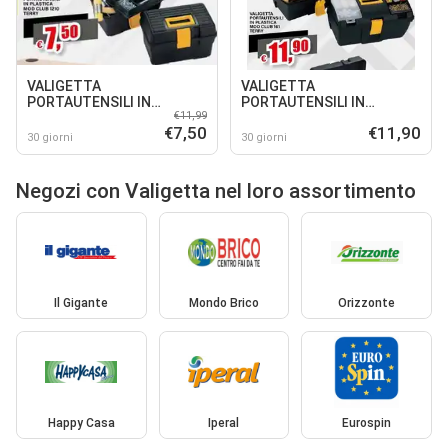
VALIGETTA
VALIGETTA
PORTAUTENSILI IN
PORTAUTENSILI IN
€11,99
PLASTICA MOD CLUB 1210
PLASTICA MOD CLUB 161
€7,50
€11,90
TERRY
TERRY
30 giorni
30 giorni
Negozi con Valigetta nel loro assortimento
Il Gigante
Mondo Brico
Orizzonte
Happy Casa
Iperal
Eurospin