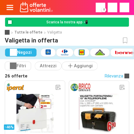
!
Scarica la nostra app 📲
Tutte le offerte
Valigetta
Valigetta in offerta
Negozi
Filtri
Attrezzi
Aggiungi
26 offerte
Rilevanza
-46%