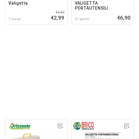
Valigetta
VALIGETTA
PORTAUTENSILI
€5,60
€2,99
€6,90
1 mese
27 giorni