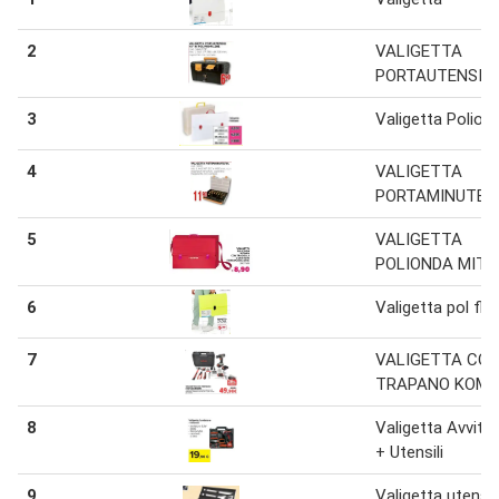
2
VALIGETTA
PORTAUTENSILI
3
Valigetta Polion
4
VALIGETTA
PORTAMINUTER
5
VALIGETTA
POLIONDA MIT
6
Valigetta pol flu
7
VALIGETTA CO
TRAPANO KOM
8
Valigetta Avvita
+ Utensili
9
Valigetta utensili