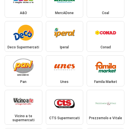
A&O
MercADone
Coal
Deco Supermercati
Iperal
Conad
Pan
Unes
Famila Market
Vicino a te
CTS Supermercati
Prezzemolo e Vitale
supermercati