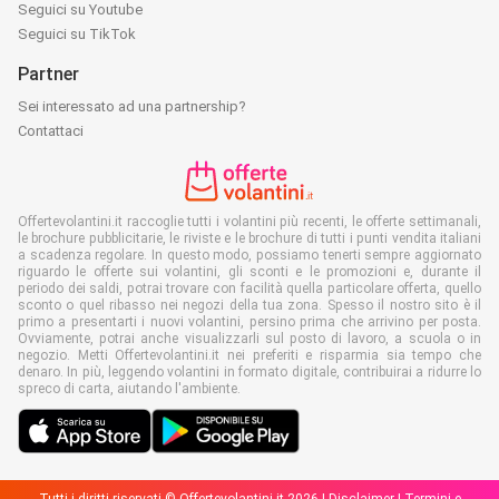
Seguici su Youtube
Seguici su TikTok
Partner
Sei interessato ad una partnership?
Contattaci
Offertevolantini.it raccoglie tutti i volantini più recenti, le offerte settimanali,
le brochure pubblicitarie, le riviste e le brochure di tutti i punti vendita italiani
a scadenza regolare. In questo modo, possiamo tenerti sempre aggiornato
riguardo le offerte sui volantini, gli sconti e le promozioni e, durante il
periodo dei saldi, potrai trovare con facilità quella particolare offerta, quello
sconto o quel ribasso nei negozi della tua zona. Spesso il nostro sito è il
primo a presentarti i nuovi volantini, persino prima che arrivino per posta.
Ovviamente, potrai anche visualizzarli sul posto di lavoro, a scuola o in
negozio. Metti Offertevolantini.it nei preferiti e risparmia sia tempo che
denaro. In più, leggendo volantini in formato digitale, contribuirai a ridurre lo
spreco di carta, aiutando l'ambiente.
Tutti i diritti riservati © Offertevolantini.it 2026 |
Disclaimer
|
Termini e