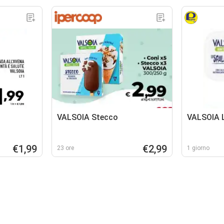
VALSOIA Stecco
VALSOIA 
€1,99
€2,99
23 ore
1 giorno