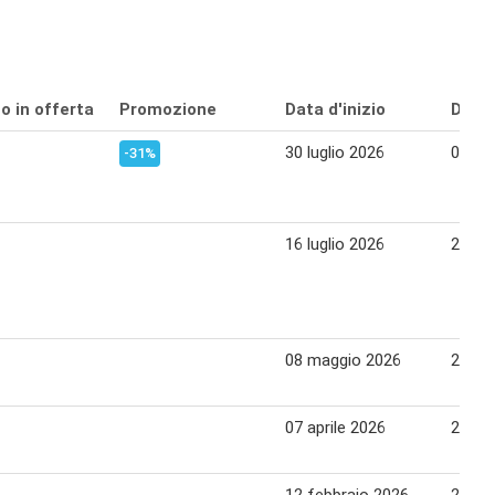
o in offerta
Promozione
Data d'inizio
Data 
30 luglio 2026
09 ag
-31%
16 luglio 2026
29 lug
08 maggio 2026
20 ma
07 aprile 2026
22 apr