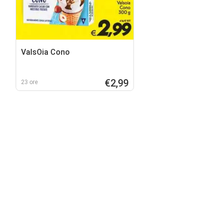
ValsOia Cono
€2,99
23 ore