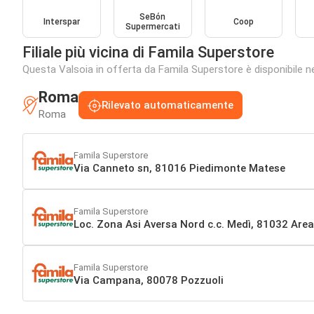
SeBón
Interspar
Coop
Supermercati
Filiale più vicina di Famila Superstore
Questa Valsoia in offerta da Famila Superstore è disponibile nel
Roma
Rilevato automaticamente
Roma
Famila Superstore
Via Canneto sn, 81016 Piedimonte Matese
Famila Superstore
Loc. Zona Asi Aversa Nord c.c. Medì, 81032 Area
Famila Superstore
Via Campana, 80078 Pozzuoli