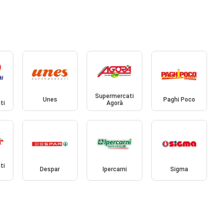
Supermercati
Unes
Paghi Poco
ti
Agorà
ti
Despar
Ipercarni
Sigma