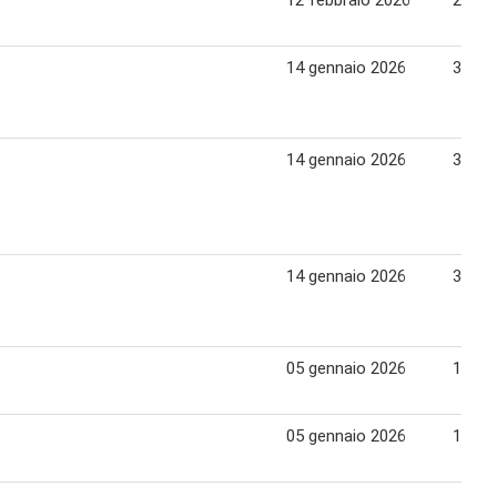
12 febbraio 2026
22 fe
14 gennaio 2026
31 ge
14 gennaio 2026
31 ge
14 gennaio 2026
31 ge
05 gennaio 2026
10 ge
05 gennaio 2026
10 ge