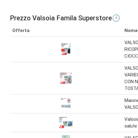
Prezzo Valsoia Famila Superstore🕒
Offerta
Nome
VALSO
RICOP
CIOCC
VALSO
VARI
CON N
TOST
Maione
VALSO
Valsoi
salute