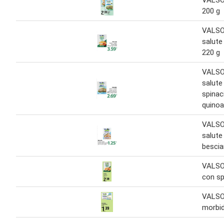
VALSO
200 g
VALSO
salute
220 g
VALSO
salute
spinac
quinoa
VALSO
salute
bescia
VALSO
con sp
VALSOI
morbid