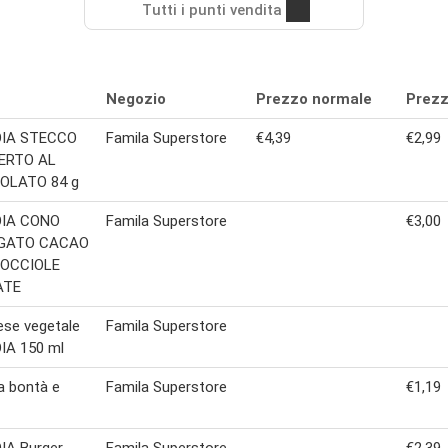
Tutti i punti vendita
Negozio
Prezzo normale
Prezz
IA STECCO
Famila Superstore
€4,39
€2,99
ERTO AL
OLATO 84 g
IA CONO
Famila Superstore
€3,00
EGATO CACAO
OCCIOLE
ATE
se vegetale
Famila Superstore
IA 150 ml
a bontà e
Famila Superstore
€1,19