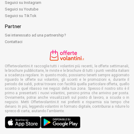
Seguici su Instagram
Seguici su Youtube
Seguici su TikTok
Partner
Sei interessato ad una partnership?
Contattaci
Offertevolantini.it raccoglie tutti i volantini più recenti, le offerte settimanali,
le brochure pubblicitarie, le riviste e le brochure di tutti i punti vendita italiani
a scadenza regolare. In questo modo, possiamo tenerti sempre aggiornato
riguardo le offerte sui volantini, gli sconti e le promozioni e, durante il
periodo dei saldi, potrai trovare con facilità quella particolare offerta, quello
sconto o quel ribasso nei negozi della tua zona. Spesso il nostro sito è il
primo a presentarti i nuovi volantini, persino prima che arrivino per posta.
Ovviamente, potrai anche visualizzarli sul posto di lavoro, a scuola o in
negozio. Metti Offertevolantini.it nei preferiti e risparmia sia tempo che
denaro. In più, leggendo volantini in formato digitale, contribuirai a ridurre lo
spreco di carta, aiutando l'ambiente.