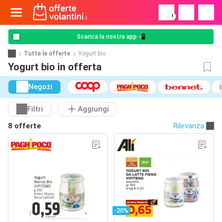
!
Scarica la nostra app 📲
Tutte le offerte
Yogurt bio
Yogurt bio in offerta
Negozi
Filtri
Aggiungi
8 offerte
Rilevanza
-20%