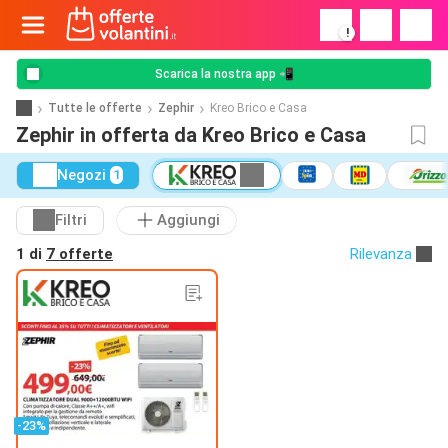
!
Scarica la nostra app 📲
Tutte le offerte
Zephir
Kreo Brico e Casa
Zephir in offerta da Kreo Brico e Casa
Negozi
1
Filtri
Aggiungi
1 di
7 offerte
Rilevanza
-23%