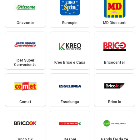
Orizzonte
Eurospin
MD Discount
Iper Super
Kreo Brico e Casa
Bricocenter
Conveniente
Comet
Esselunga
Brico Io
Brico OK
Despar
Handy fai da te