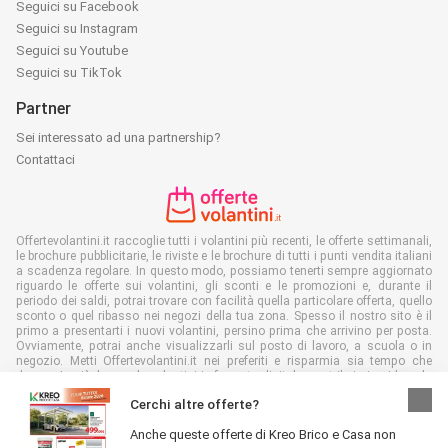
Seguici su Facebook
Seguici su Instagram
Seguici su Youtube
Seguici su TikTok
Partner
Sei interessato ad una partnership?
Contattaci
Offertevolantini.it raccoglie tutti i volantini più recenti, le offerte settimanali,
le brochure pubblicitarie, le riviste e le brochure di tutti i punti vendita italiani
a scadenza regolare. In questo modo, possiamo tenerti sempre aggiornato
riguardo le offerte sui volantini, gli sconti e le promozioni e, durante il
periodo dei saldi, potrai trovare con facilità quella particolare offerta, quello
sconto o quel ribasso nei negozi della tua zona. Spesso il nostro sito è il
primo a presentarti i nuovi volantini, persino prima che arrivino per posta.
Ovviamente, potrai anche visualizzarli sul posto di lavoro, a scuola o in
negozio. Metti Offertevolantini.it nei preferiti e risparmia sia tempo che
denaro. In più, leggendo volantini in formato digitale, contribuirai a ridurre lo
spreco di carta, aiutando l'ambiente.
Cerchi altre offerte?
Anche queste offerte di Kreo Brico e Casa non