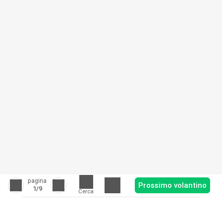
pagina
Prossimo volantino
1
/9
Cerca