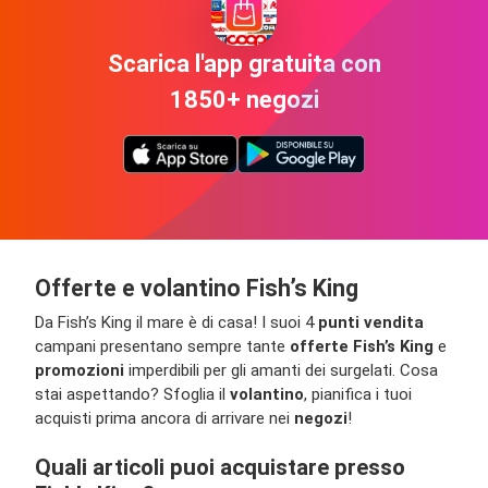
Scarica l'app gratuita con
1850+ negozi
Offerte e volantino Fish’s King
Da Fish’s King il mare è di casa! I suoi 4
punti vendita
campani presentano sempre tante
offerte Fish’s King
e
promozioni
imperdibili per gli amanti dei surgelati. Cosa
stai aspettando? Sfoglia il
volantino
, pianifica i tuoi
acquisti prima ancora di arrivare nei
negozi
!
Quali articoli puoi acquistare presso