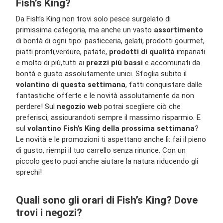
Fish’s King?
Da Fish’s King non trovi solo pesce surgelato di
primissima categoria, ma anche un vasto
assortimento
di bontà di ogni tipo: pasticceria, gelati, prodotti gourmet,
piatti pronti,
verdure, patate,
prodotti di qualità
impanati
e molto di più,
tutti ai
prezzi più bassi
e accomunati da
bontà e gusto assolutamente unici. Sfoglia subito il
volantino di questa settimana
, fatti conquistare dalle
fantastiche offerte e le novità assolutamente da non
perdere! Sul
negozio web
potrai scegliere ciò che
preferisci, assicurandoti sempre il massimo risparmio. E
sul
volantino Fish’s King della prossima settimana
?
Le novità e le promozioni ti aspettano anche lì: fai il pieno
di gusto, riempi il tuo carrello senza rinunce. Con un
piccolo gesto puoi anche aiutare la natura riducendo gli
sprechi!
Quali sono gli orari di Fish’s King? Dove
trovi i negozi?