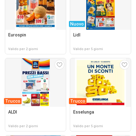
Nuovo
Eurospin
Lidl
Valido per 2 giorni
Valido per 5 giorni
Trucco
Trucco
ALDI
Esselunga
Valido per 2 giorni
Valido per 5 giorni