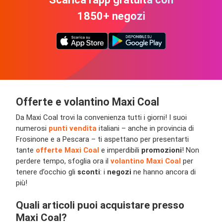
1850+ negozi
Offerte e volantino Maxi Coal
Da Maxi Coal trovi la convenienza tutti i giorni! I suoi
numerosi
punti vendita
italiani – anche in provincia di
Frosinone e a Pescara – ti aspettano per presentarti
tante
offerte Maxi Coal
e imperdibili
promozioni
! Non
perdere tempo, sfoglia ora il
volantino Maxi Coal
per
tenere d’occhio gli
sconti
: i
negozi
ne hanno ancora di
più!
Quali articoli puoi acquistare presso
Maxi Coal?