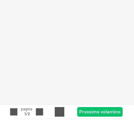
pagina
Prossimo volantino
1
/2