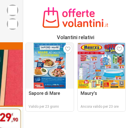
Volantini relativi
Sapore di Mare
Maury's
Valido per 23 giorni
Ancora valido per 23 ore