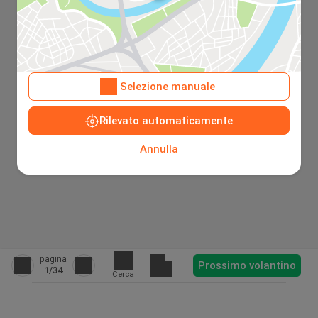
Selezione manuale
Rilevato automaticamente
Annulla
pagina
Prossimo volantino
1
/34
Cerca