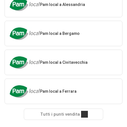
Pam local a Alessandria
Pam local a Bergamo
Pam local a Civitavecchia
Pam local a Ferrara
Tutti i punti vendita