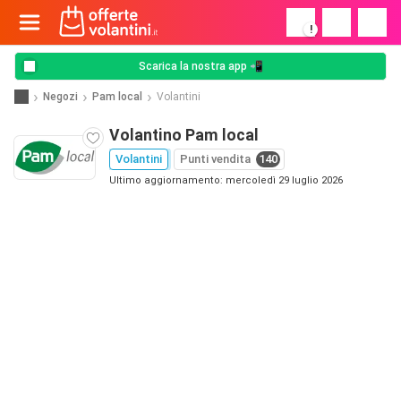
!
Scarica la nostra app 📲
Negozi
Pam local
Volantini
Volantino Pam local
Volantini
Punti vendita
140
Ultimo aggiornamento: mercoledì 29 luglio 2026