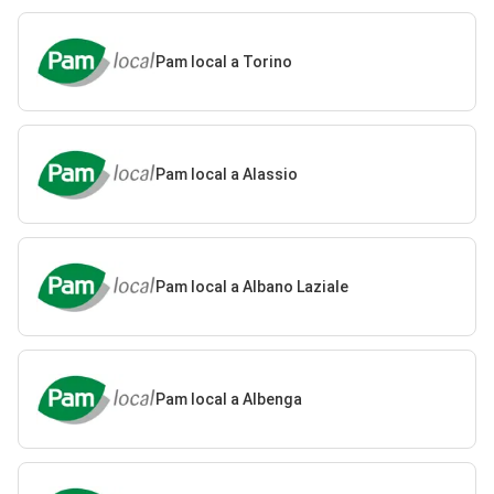
Pam local a Torino
Pam local a Alassio
Pam local a Albano Laziale
Pam local a Albenga