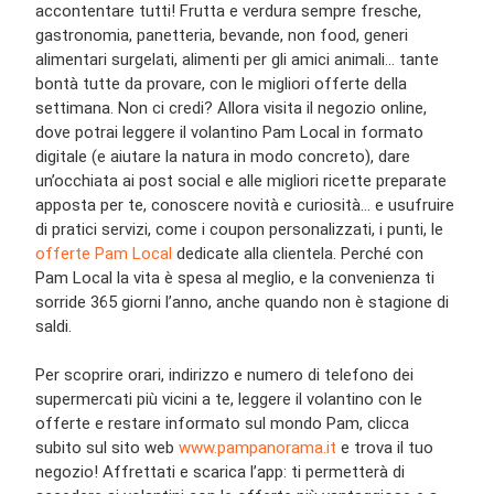
accontentare tutti! Frutta e verdura sempre fresche,
gastronomia, panetteria, bevande, non food, generi
alimentari surgelati, alimenti per gli amici animali… tante
bontà tutte da provare, con le migliori offerte della
settimana. Non ci credi? Allora visita il negozio online,
dove potrai leggere il volantino Pam Local in formato
digitale (e aiutare la natura in modo concreto), dare
un’occhiata ai post social e alle migliori ricette preparate
apposta per te, conoscere novità e curiosità… e usufruire
di pratici servizi, come i coupon personalizzati, i punti, le
offerte Pam Local
dedicate alla clientela. Perché con
Pam Local la vita è spesa al meglio, e la convenienza ti
sorride 365 giorni l’anno, anche quando non è stagione di
saldi.
Per scoprire orari, indirizzo e numero di telefono dei
supermercati più vicini a te, leggere il volantino con le
offerte e restare informato sul mondo Pam, clicca
subito sul sito web
www.pampanorama.it
e trova il tuo
negozio! Affrettati e scarica l’app: ti permetterà di