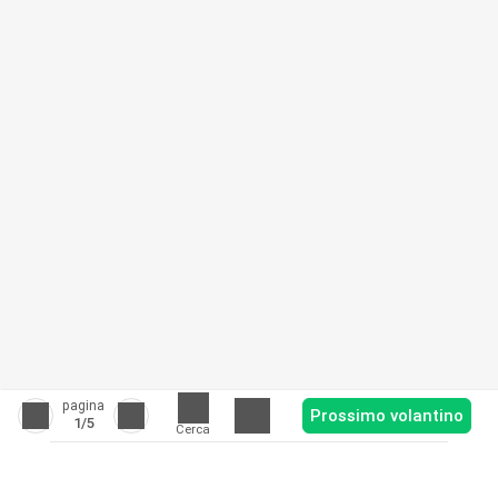
pagina
Prossimo volantino
1
/5
Cerca