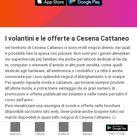
I volantini e le offerte a Cesena Cattaneo
nel territorio di Cesena Cattaneo ci sono molti negozi diversi, nei quali
è possibile fare la spesa con piacere. Non solo per i generi alimentari
nei supermercati più familiari, ma anche per articoli dedicati al fai-da-
te, computer o elementi d'arredo in altri punti vendita, come quelli
dedicati agli hardware, all'elettronica o i mobilifici. La città è anche
conosciuta per i suoi splendidi negozi d'abbigliamento e di scarpe.
Per quanto riguarda moda e calzature, qui troverai sempre prodotti
all'ultima moda, e potrai trarre vantaggio da un gran numero di
promozioni e offerte pubblicati nei volantini e nelle riviste per tutto il
corso dell'anno.
Puoi visualizzare una rassegna di sconti e offerte nelle brochure
disponibili sul nostro sito web, dove potrai anche scoprire tutto sui
marchi disponibili in quasi tutti i negozi di Cesena Cattaneo. Li
abbiamo raccolti in categorie separate, così potrai trovarli e
paragonarli con maggior facilità. In questo modo potrai fare la lista
Vedi in App
della spesa a casa o in ufficio, prima di andare a comprare quel che ti
Volantini
Offerte
Preferiti
Salvato