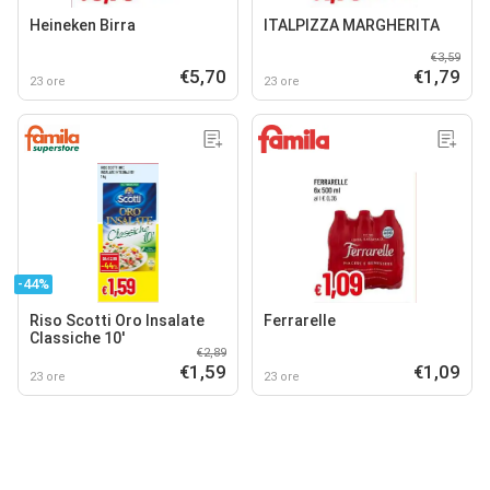
Heineken Birra
ITALPIZZA MARGHERITA
€3,59
€5,70
€1,79
23 ore
23 ore
-44%
Riso Scotti Oro Insalate
Ferrarelle
Classiche 10'
€2,89
€1,59
€1,09
23 ore
23 ore