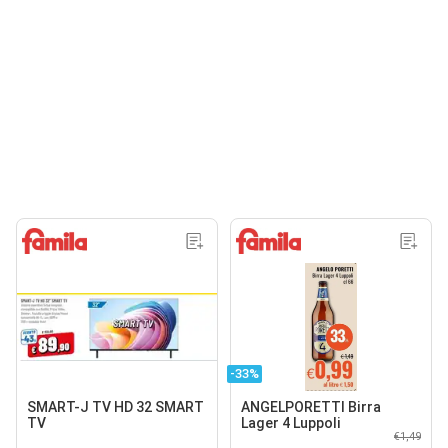
-33%
SMART-J TV HD 32 SMART
ANGELPORETTI Birra
TV
Lager 4 Luppoli
€1,49