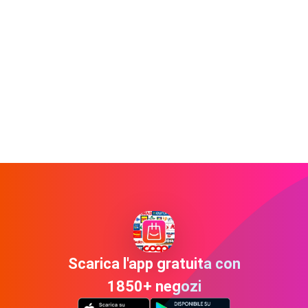
Scarica l'app gratuita con
1850+ negozi