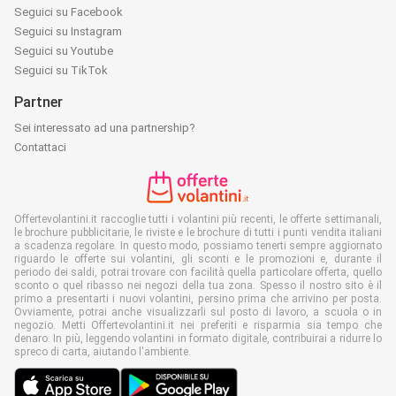
Seguici su Facebook
Seguici su Instagram
Seguici su Youtube
Seguici su TikTok
Partner
Sei interessato ad una partnership?
Contattaci
Offertevolantini.it raccoglie tutti i volantini più recenti, le offerte settimanali,
le brochure pubblicitarie, le riviste e le brochure di tutti i punti vendita italiani
a scadenza regolare. In questo modo, possiamo tenerti sempre aggiornato
riguardo le offerte sui volantini, gli sconti e le promozioni e, durante il
periodo dei saldi, potrai trovare con facilità quella particolare offerta, quello
sconto o quel ribasso nei negozi della tua zona. Spesso il nostro sito è il
primo a presentarti i nuovi volantini, persino prima che arrivino per posta.
Ovviamente, potrai anche visualizzarli sul posto di lavoro, a scuola o in
negozio. Metti Offertevolantini.it nei preferiti e risparmia sia tempo che
denaro. In più, leggendo volantini in formato digitale, contribuirai a ridurre lo
spreco di carta, aiutando l'ambiente.