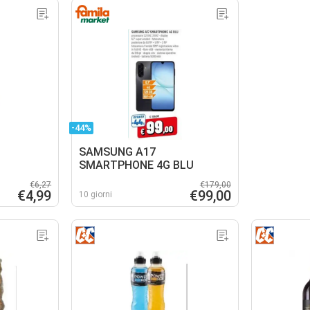
-44%
SAMSUNG A17
SMARTPHONE 4G BLU
€6,27
€179,00
€4,99
€99,00
10 giorni