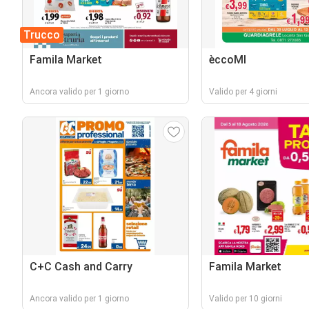
Trucco
Famila Market
èccoMI
Ancora valido per 1 giorno
Valido per 4 giorni
C+C Cash and Carry
Famila Market
Ancora valido per 1 giorno
Valido per 10 giorni