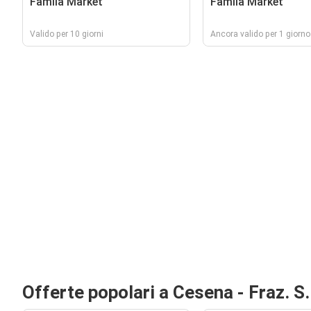
Famila Market
Famila Market
Valido per 10 giorni
Ancora valido per 1 giorno
Offerte popolari a Cesena - Fraz. S.