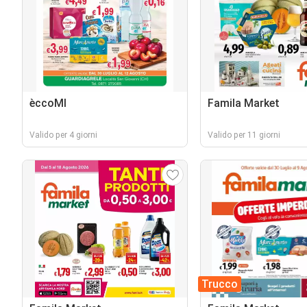
èccoMI
Famila Market
Valido per 4 giorni
Valido per 11 giorni
Trucco