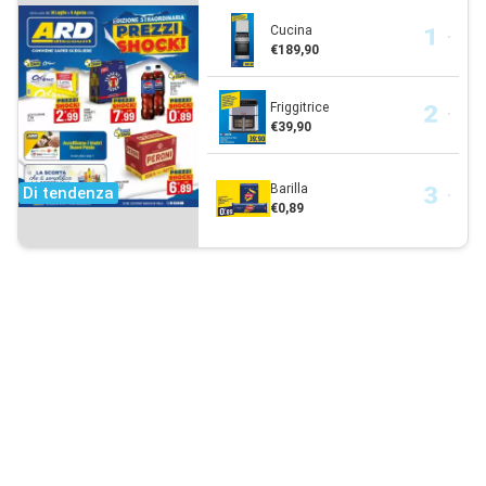
Cucina
€189,90
Friggitrice
€39,90
Barilla
Di tendenza
€0,89