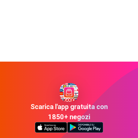
Scarica l'app gratuita con
1850+ negozi