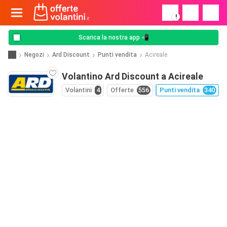
!
Scarica la nostra app 📲
Negozi
Ard Discount
Punti vendita
Acireale
Volantino Ard Discount a Acireale
Volantini
4
Offerte
556
Punti vendita
340