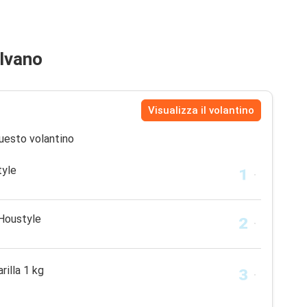
ilvano
Visualizza il volantino
uesto volantino
tyle
 Houstyle
rilla 1 kg