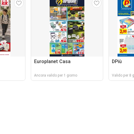
Europlanet Casa
DPiù
Ancora valido per 1 giorno
Valido per 8 g