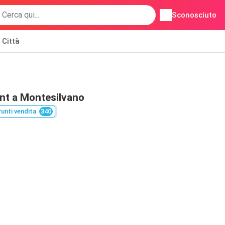
Sconosciuto
Città
nt a Montesilvano
unti vendita
340