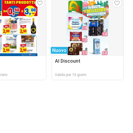
Nuovo
Al Discount
iorni
Valido per 10 giorni