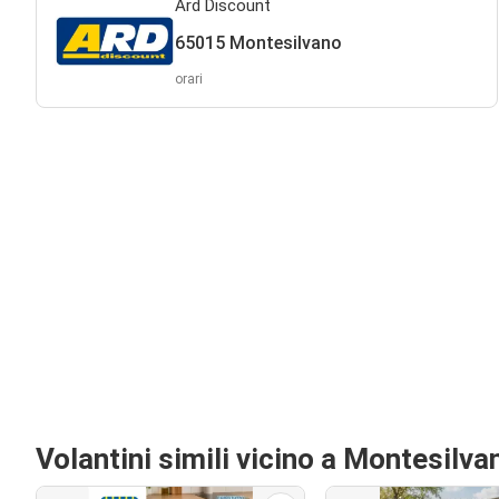
Ard Discount
65015 Montesilvano
orari
Volantini simili vicino a Montesilva