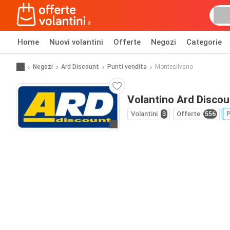
Home
Nuovi volantini
Offerte
Negozi
Categorie
Negozi
Ard Discount
Punti vendita
Montesilvano
Volantino Ard Discou
Volantini
3
Offerte
556
P
Vai al sito web