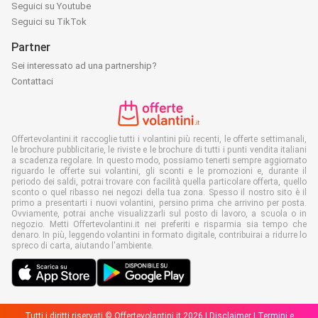
Seguici su Youtube
Seguici su TikTok
Partner
Sei interessato ad una partnership?
Contattaci
Offertevolantini.it raccoglie tutti i volantini più recenti, le offerte settimanali,
le brochure pubblicitarie, le riviste e le brochure di tutti i punti vendita italiani
a scadenza regolare. In questo modo, possiamo tenerti sempre aggiornato
riguardo le offerte sui volantini, gli sconti e le promozioni e, durante il
periodo dei saldi, potrai trovare con facilità quella particolare offerta, quello
sconto o quel ribasso nei negozi della tua zona. Spesso il nostro sito è il
primo a presentarti i nuovi volantini, persino prima che arrivino per posta.
Ovviamente, potrai anche visualizzarli sul posto di lavoro, a scuola o in
negozio. Metti Offertevolantini.it nei preferiti e risparmia sia tempo che
denaro. In più, leggendo volantini in formato digitale, contribuirai a ridurre lo
spreco di carta, aiutando l'ambiente.
Tutti i diritti riservati © Offertevolantini.it 2026 |
Disclaimer
|
Termini e