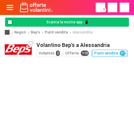
!
Scarica la nostra app 📲
Negozi
Bep's
Punti vendita
Alessandria
Volantino Bep's a Alessandria
Volantini
2
Offerte
110
Punti vendita
27