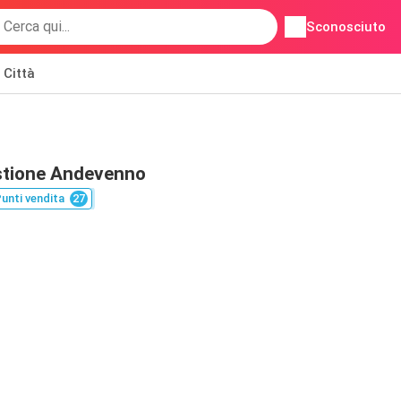
Sconosciuto
Città
astione Andevenno
unti vendita
27