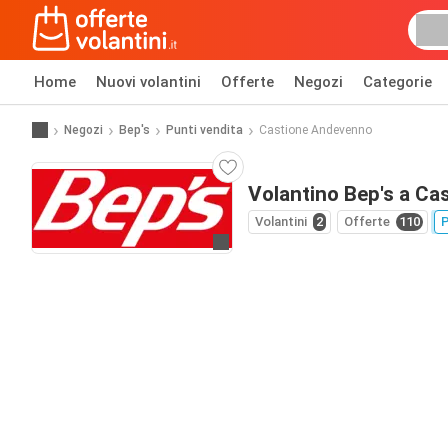
Home
Nuovi volantini
Offerte
Negozi
Categorie
Negozi
Bep's
Punti vendita
Castione Andevenno
Volantino Bep's a C
Volantini
2
Offerte
110
P
Vai al sito web