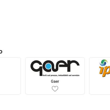
o
Gaer