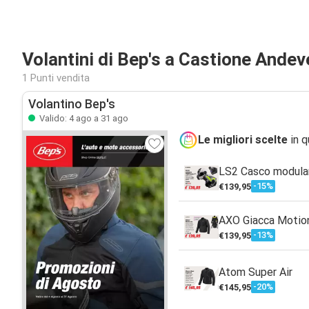
Volantini di Bep's a Castione Ande
1 Punti vendita
Volantino Bep's
Valido: 4 ago a 31 ago
Le migliori scelte
in q
LS2 Casco modula
-15%
€139,95
AXO Giacca Motion
-13%
€139,95
Atom Super Air
-20%
€145,95