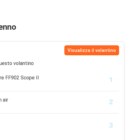
venno
Visualizza il volantino
uesto volantino
re FF902 Scope II
 air