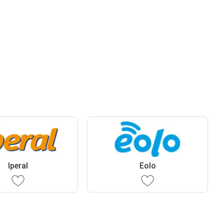
Iperal
Eolo