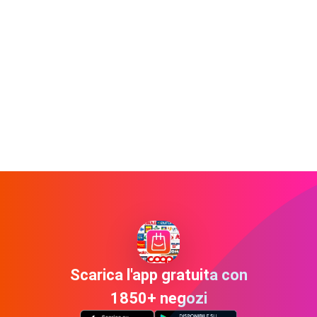
Scarica l'app gratuita con
1850+ negozi