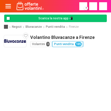
!
Scarica la nostra app 📲
Negozi
Bluvacanze
Punti vendita
Firenze
Volantino Bluvacanze a Firenze
Volantini
3
Punti vendita
185