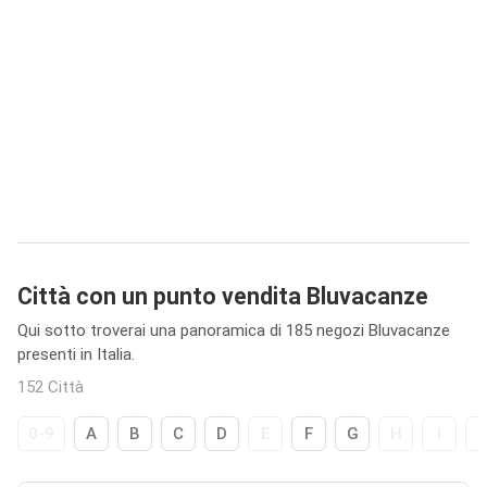
Città con un punto vendita Bluvacanze
Qui sotto troverai una panoramica di 185 negozi Bluvacanze
presenti in Italia.
152 Città
0-9
A
B
C
D
E
F
G
H
I