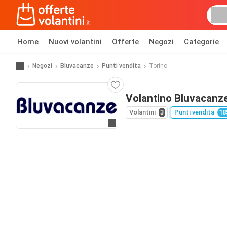
Home
Nuovi volantini
Offerte
Negozi
Categorie
Negozi
Bluvacanze
Punti vendita
Torino
Volantino Bluvacanze
Volantini
3
Punti vendita
18
Vai al sito web