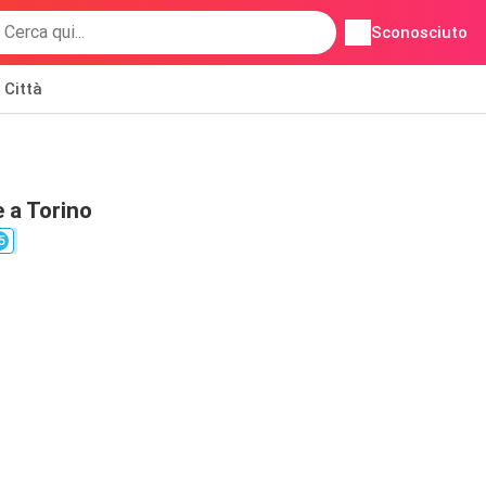
Sconosciuto
Città
 a Torino
5