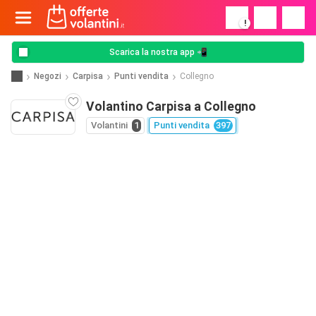
!
Scarica la nostra app 📲
Negozi
Carpisa
Punti vendita
Collegno
Volantino Carpisa a Collegno
Volantini
1
Punti vendita
397