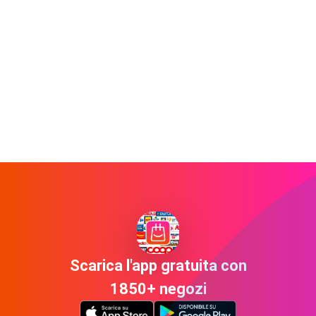
Scarica l'app gratuita con
1850+ negozi