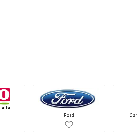
Ford
Car