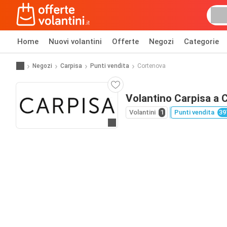
Home
Nuovi volantini
Offerte
Negozi
Categorie
Negozi
Carpisa
Punti vendita
Cortenova
Volantino Carpisa a 
Volantini
1
Punti vendita
39
Vai al sito web