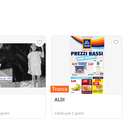
Trucco
ALDI
giorni
Valido per 2 giorni