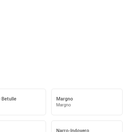
e Betulle
Margno
Margno
Narro-Indovero