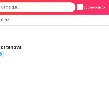
Sconosciuto
Città
Cortenova
7