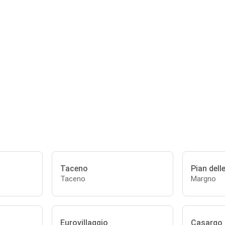
Taceno
Pian dell
Taceno
Margno
Eurovillaggio
Casargo