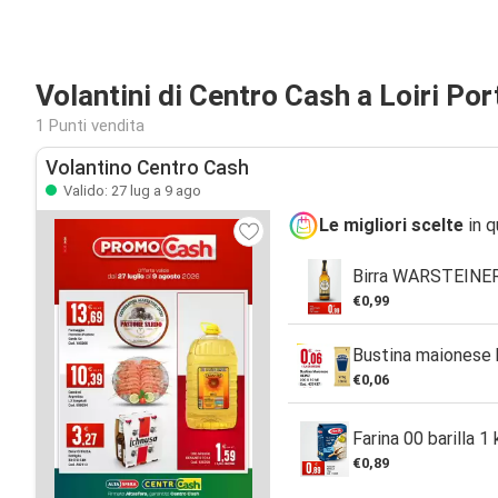
Volantini di Centro Cash a Loiri Po
1 Punti vendita
Volantino Centro Cash
Valido: 27 lug a 9 ago
Le migliori scelte
in q
Birra WARSTEINER
€0,99
Bustina maionese 
€0,06
Farina 00 barilla 1 
€0,89