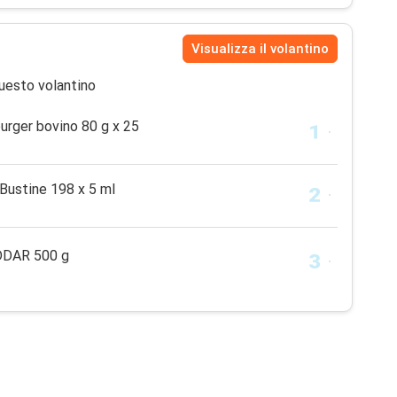
Visualizza il volantino
uesto volantino
urger bovino 80 g x 25
 Bustine 198 x 5 ml
DAR 500 g