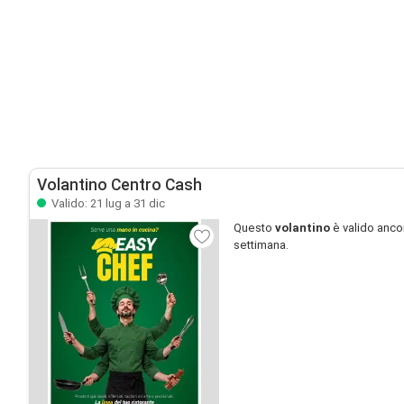
Volantino Centro Cash
Valido: 21 lug a 31 dic
Questo
volantino
è valido anco
settimana.