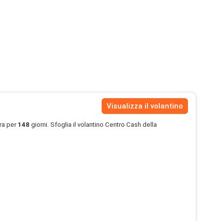
Visualizza il volantino
ra per
148
giorni. Sfoglia il volantino Centro Cash della