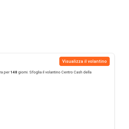
Visualizza il volantino
ra per
148
giorni. Sfoglia il volantino Centro Cash della