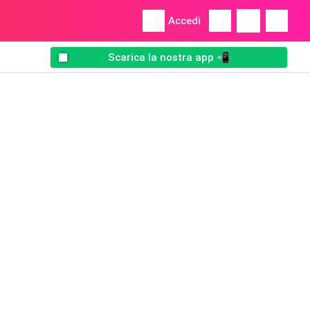
Accedi
Scarica la nostra app 📲