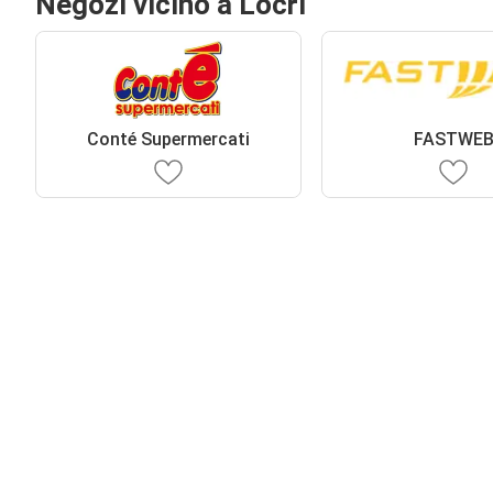
Negozi vicino a Locri
Conté Supermercati
FASTWE