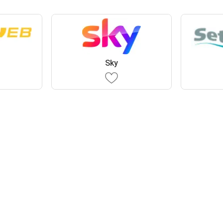
B
Sky