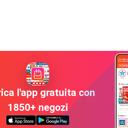
ica l'app gratuita con
1850+ negozi