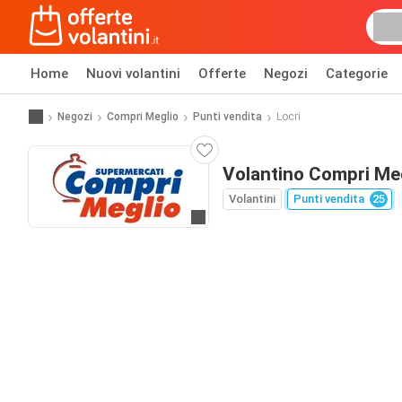
Home
Nuovi volantini
Offerte
Negozi
Categorie
Negozi
Compri Meglio
Punti vendita
Locri
Volantino Compri Meg
Volantini
Punti vendita
25
Vai al sito web