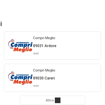
i
Compri Meglio
89031 Ardore
orari
Compri Meglio
89030 Careri
orari
Altro