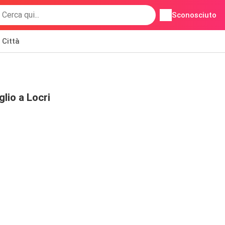
Sconosciuto
Città
lio a Locri