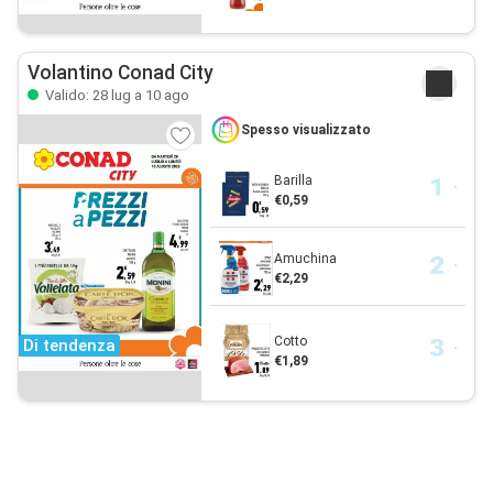
Volantino Conad City
Valido: 28 lug a 10 ago
Spesso visualizzato
Barilla
€0,59
Amuchina
€2,29
Cotto
Di tendenza
€1,89