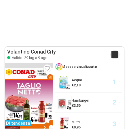
Volantino Conad City
Valido: 29 lug a 9 ago
Spesso visualizzato
Acqua
€2,10
Hamburger
€3,50
Mutti
Di tendenza
€0,95