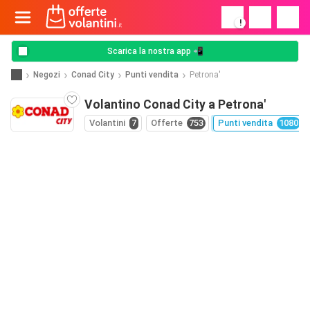
!
Scarica la nostra app 📲
Negozi
Conad City
Punti vendita
Petrona'
Volantino Conad City a Petrona'
Volantini
7
Offerte
753
Punti vendita
1080