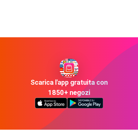
Scarica l'app gratuita con
1850+ negozi