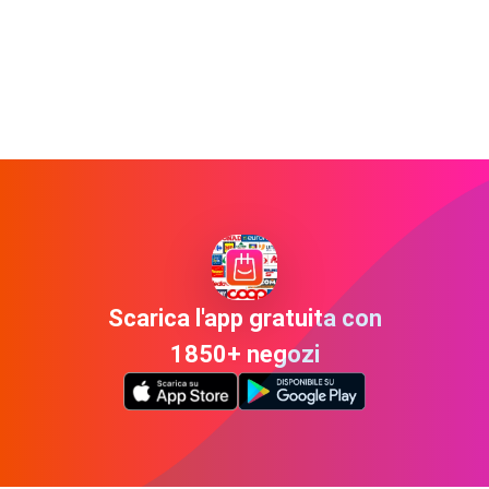
Scarica l'app gratuita con
1850+ negozi