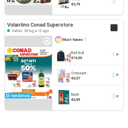
€3,79
Volantino Conad Superstore
Valido: 30 lug a 12 ago
Must-haves
Red Bull
€19,90
Croissant
€0,57
Mutti
Di tendenza
€0,99