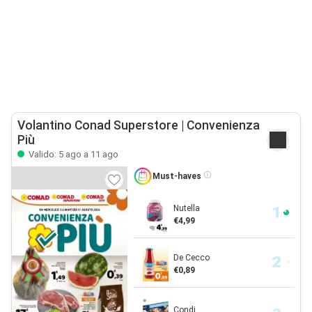
Volantino Conad Superstore | Convenienza
Più
Valido: 5 ago a 11 ago
Must-haves
Nutella
€4,99
De Cecco
€0,89
Condi