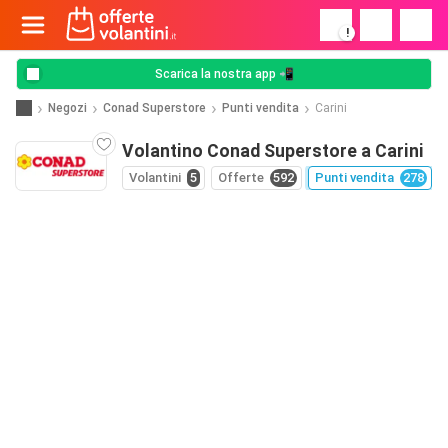
!
Scarica la nostra app 📲
Negozi
Conad Superstore
Punti vendita
Carini
Volantino Conad Superstore a Carini
Volantini
5
Offerte
592
Punti vendita
278