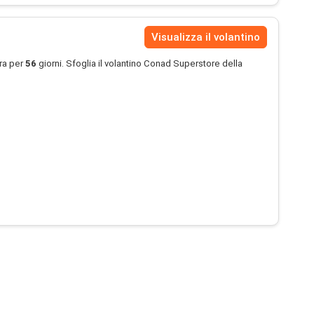
Visualizza il volantino
ra per
56
giorni. Sfoglia il volantino Conad Superstore della