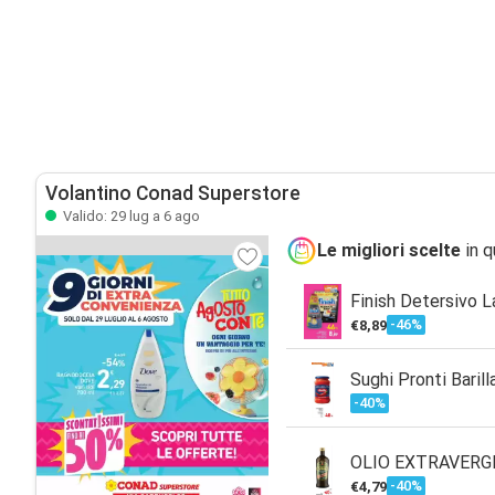
Volantino Conad Superstore
Valido: 29 lug a 6 ago
Le migliori scelte
in q
Finish Detersivo L
-46%
€8,89
Sughi Pronti Barill
-40%
OLIO EXTRAVERGI
-40%
€4,79