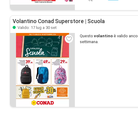
Volantino Conad Superstore | Scuola
Valido: 17 lug a 30 set
Questo
volantino
è valido anco
settimana.