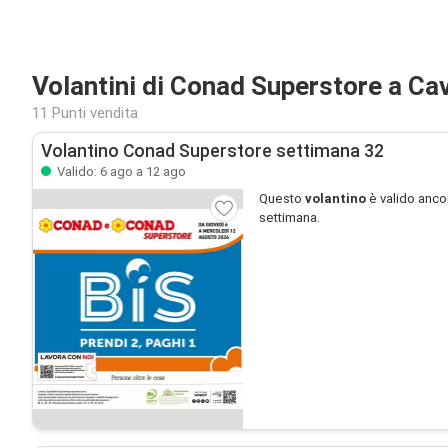
Volantini di Conad Superstore a Cav
11 Punti vendita
Volantino Conad Superstore settimana 32
Valido: 6 ago a 12 ago
Questo
volantino
è valido anco
settimana.