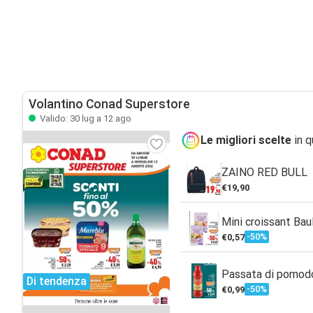
Volantino Conad Superstore
Valido: 30 lug a 12 ago
Le migliori scelte
in q
ZAINO RED BULL
€19,90
Mini croissant Baul
-50%
€0,57
Passata di pomod
Di tendenza
-50%
€0,99