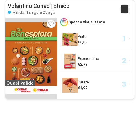
Volantino Conad | Etnico
Valido: 12 ago a 25 ago
Spesso visualizzato
Piatti
€3,39
Peperoncino
€2,79
Patate
Quasi valido
€1,97