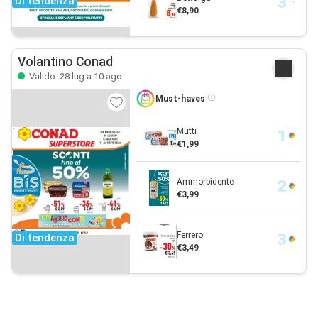
Di tendenza
€8,90
Volantino Conad
Valido: 28 lug a 10 ago
Must-haves
Mutti
€1,99
Ammorbidente
€3,99
Ferrero
Di tendenza
€3,49