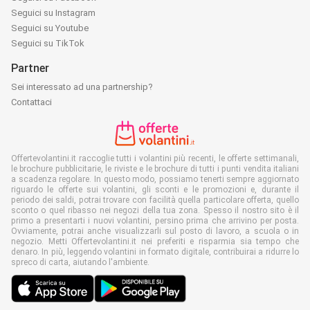
Seguici su Instagram
Seguici su Youtube
Seguici su TikTok
Partner
Sei interessato ad una partnership?
Contattaci
Offertevolantini.it raccoglie tutti i volantini più recenti, le offerte settimanali,
le brochure pubblicitarie, le riviste e le brochure di tutti i punti vendita italiani
a scadenza regolare. In questo modo, possiamo tenerti sempre aggiornato
riguardo le offerte sui volantini, gli sconti e le promozioni e, durante il
periodo dei saldi, potrai trovare con facilità quella particolare offerta, quello
sconto o quel ribasso nei negozi della tua zona. Spesso il nostro sito è il
primo a presentarti i nuovi volantini, persino prima che arrivino per posta.
Ovviamente, potrai anche visualizzarli sul posto di lavoro, a scuola o in
negozio. Metti Offertevolantini.it nei preferiti e risparmia sia tempo che
denaro. In più, leggendo volantini in formato digitale, contribuirai a ridurre lo
spreco di carta, aiutando l'ambiente.