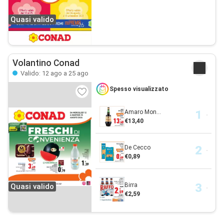
Quasi valido
Volantino Conad
Valido: 12 ago a 25 ago
Spesso visualizzato
Amaro Mon...
€13,40
De Cecco
€0,89
Birra
Quasi valido
€2,59