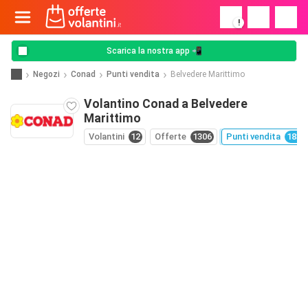
!
Scarica la nostra app 📲
Negozi
Conad
Punti vendita
Belvedere Marittimo
Volantino Conad a Belvedere
Marittimo
Volantini
12
Offerte
1306
Punti vendita
1830