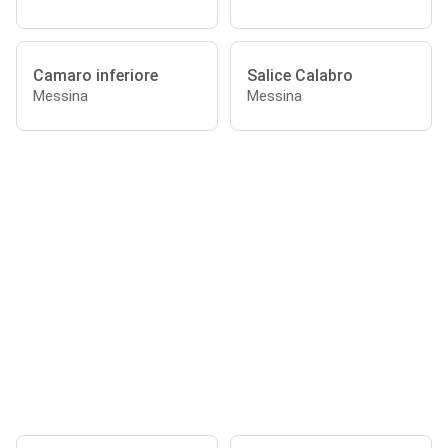
Camaro inferiore
Salice Calabro
Messina
Messina