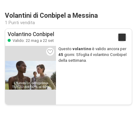
Volantini di Conbipel a Messina
1 Punti vendita
Volantino Conbipel
Valido: 22 mag a 22 set
Questo
volantino
è valido ancora per
45
giorni. Sfoglia il volantino Conbipel
della settimana.