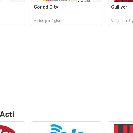
Conad City
Gulliver
Valido per 4 giorni
Valido per 8 g
;Asti