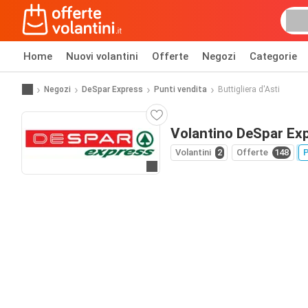
Home
Nuovi volantini
Offerte
Negozi
Categorie
Negozi
DeSpar Express
Punti vendita
Buttigliera d'Asti
Volantino DeSpar Expr
Volantini
2
Offerte
148
P
Vai al sito web