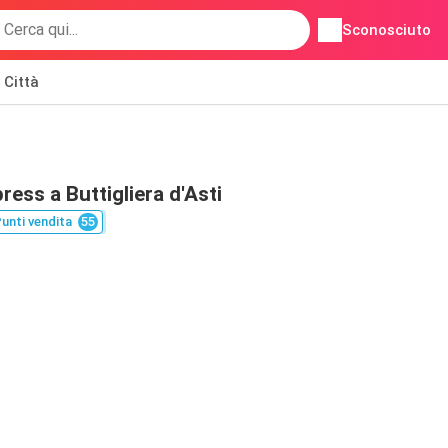
Sconosciuto
Città
ess a Buttigliera d'Asti
unti vendita
55