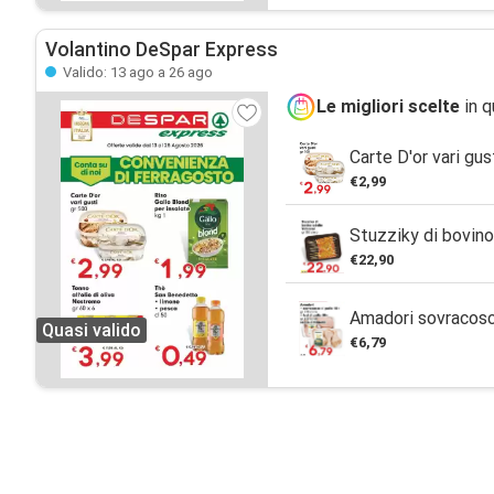
Volantino DeSpar Express
Valido: 13 ago a 26 ago
Le migliori scelte
in q
Carte D'or vari gus
€2,99
Stuzziky di bovino
€22,90
Amadori sovracosc
Quasi valido
€6,79