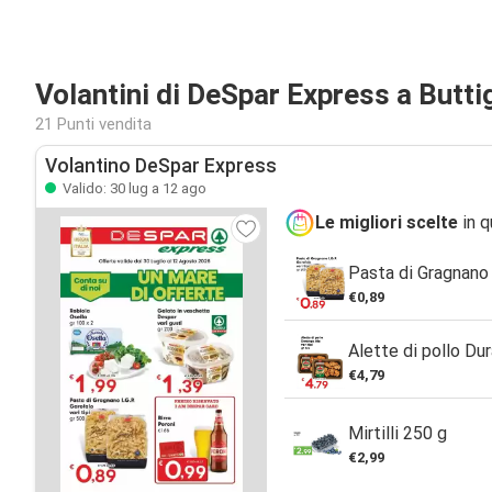
Volantini di DeSpar Express a Buttig
21 Punti vendita
Volantino DeSpar Express
Valido: 30 lug a 12 ago
Le migliori scelte
in q
Pasta di Gragnano 
€0,89
Alette di pollo Du
€4,79
Mirtilli 250 g
€2,99