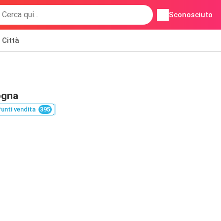
Sconosciuto
Città
ogna
unti vendita
395