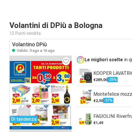
Volantini di DPiù a Bologna
12 Punti vendita
Volantino DPiù
Valido: 3 ago a 16 ago
Le migliori scelte
in q
KOOPER LAVATRIC
-25%
€289,00
Montefelice mozza
-37%
€2,50
FAGIOLINI Riverfr
Di tendenza
€1,49