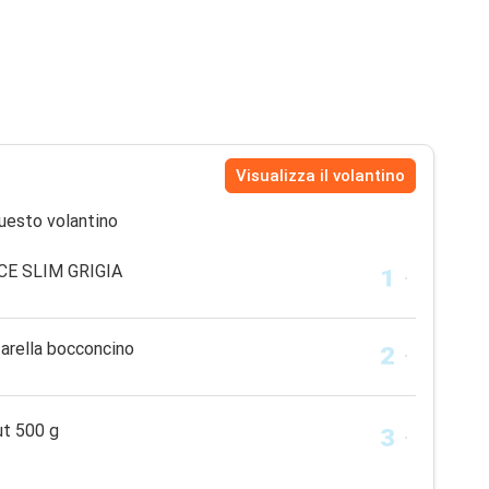
Visualizza il volantino
uesto volantino
E SLIM GRIGIA
rella bocconcino
ut 500 g