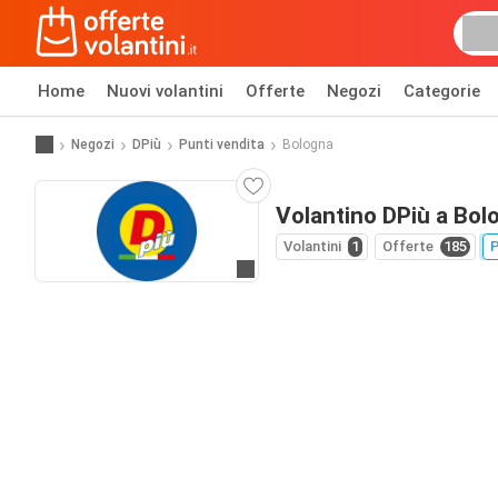
Home
Nuovi volantini
Offerte
Negozi
Categorie
Negozi
DPiù
Punti vendita
Bologna
Volantino DPiù a Bol
Volantini
1
Offerte
185
P
Vai al sito web