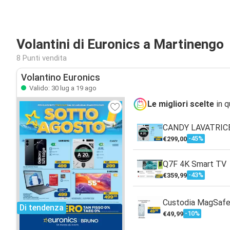
Volantini di Euronics a Martinengo
8 Punti vendita
Volantino Euronics
Valido: 30 lug a 19 ago
Le migliori scelte
in q
CANDY LAVATRIC
-45%
€299,00
Q7F 4K Smart TV
-43%
€359,99
Custodia MagSafe 
Di tendenza
-10%
€49,99