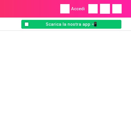
Accedi
Scarica la nostra app 📲