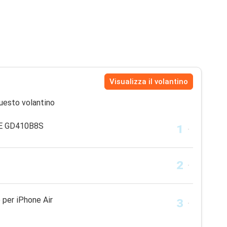
Visualizza il volantino
uesto volantino
E GD410B8S
per iPhone Air