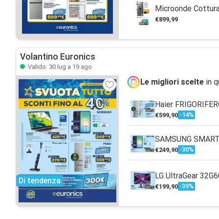
Microonde Cottura
€899,99
Volantino Euronics
Valido: 30 lug a 19 ago
Le migliori scelte
in q
Haier FRIGORIF
-14%
€599,90
SAMSUNG SMART
-30%
€249,90
LG UltraGear 32G
Di tendenza
-39%
€199,90