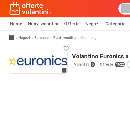
Home
Nuovi volantini
Offerte
Negozi
Categorie
Negozi
Euronics
Punti vendita
Martinengo
Volantino Euronics a
Volantini
5
Offerte
1622
Vai al sito web