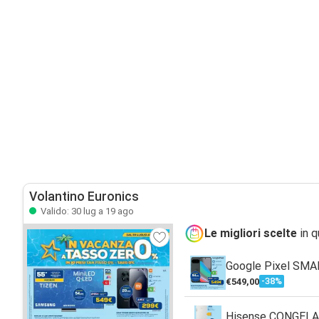
Volantino Euronics
Valido: 30 lug a 19 ago
Le migliori scelte
in q
Google Pixel SM
-38%
€549,00
Hisense CONGEL