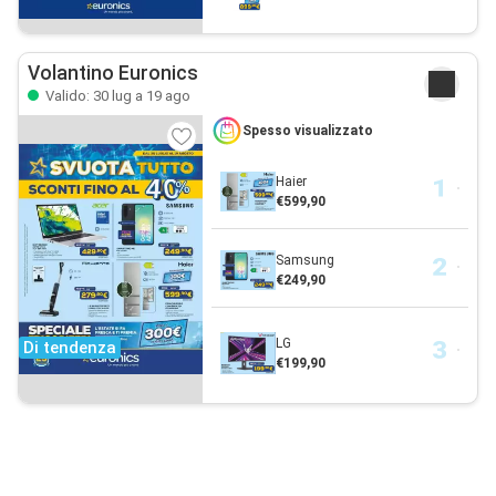
Volantino Euronics
Valido: 30 lug a 19 ago
Spesso visualizzato
Haier
€599,90
Samsung
€249,90
LG
Di tendenza
€199,90