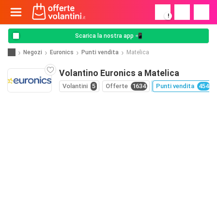
!
Scarica la nostra app 📲
Negozi
Euronics
Punti vendita
Matelica
Volantino Euronics a Matelica
Volantini
5
Offerte
1634
Punti vendita
454