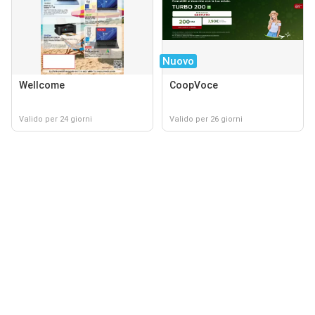
Nuovo
Wellcome
CoopVoce
Valido per 24 giorni
Valido per 26 giorni