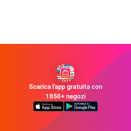
Scarica l'app gratuita con
1850+ negozi