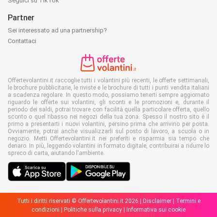
Seguici su TikTok
Partner
Sei interessato ad una partnership?
Contattaci
Offertevolantini.it raccoglie tutti i volantini più recenti, le offerte settimanali,
le brochure pubblicitarie, le riviste e le brochure di tutti i punti vendita italiani
a scadenza regolare. In questo modo, possiamo tenerti sempre aggiornato
riguardo le offerte sui volantini, gli sconti e le promozioni e, durante il
periodo dei saldi, potrai trovare con facilità quella particolare offerta, quello
sconto o quel ribasso nei negozi della tua zona. Spesso il nostro sito è il
primo a presentarti i nuovi volantini, persino prima che arrivino per posta.
Ovviamente, potrai anche visualizzarli sul posto di lavoro, a scuola o in
negozio. Metti Offertevolantini.it nei preferiti e risparmia sia tempo che
denaro. In più, leggendo volantini in formato digitale, contribuirai a ridurre lo
spreco di carta, aiutando l'ambiente.
Tutti i diritti riservati © Offertevolantini.it 2026 |
Disclaimer
|
Termini e
condizioni
|
Politiche sulla privacy
|
Informativa sui cookie