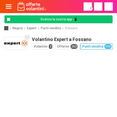
!
Scarica la nostra app 📲
Negozi
Expert
Punti vendita
Fossano
Volantino Expert a Fossano
Volantini
2
Offerte
263
Punti vendita
505