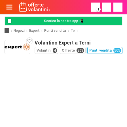
!
Scarica la nostra app 📲
Negozi
Expert
Punti vendita
Terni
Volantino Expert a Terni
Volantini
4
Offerte
263
Punti vendita
505