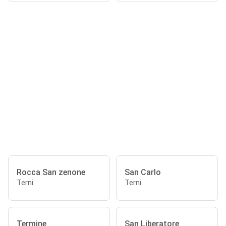
Rocca San zenone
San Carlo
Terni
Terni
Termine
San Liberatore