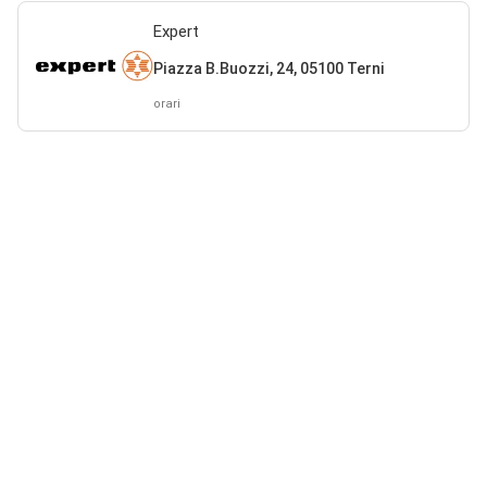
Expert
Piazza B.Buozzi, 24, 05100 Terni
orari