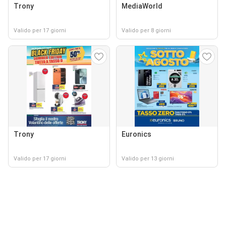
Trony
MediaWorld
Valido per 17 giorni
Valido per 8 giorni
Trony
Euronics
Valido per 17 giorni
Valido per 13 giorni