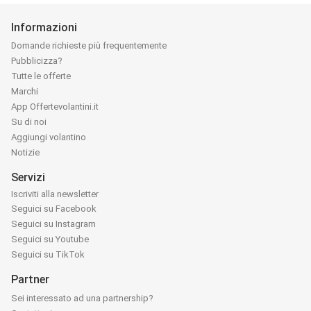
Informazioni
Domande richieste più frequentemente
Pubblicizza?
Tutte le offerte
Marchi
App Offertevolantini.it
Su di noi
Aggiungi volantino
Notizie
Servizi
Iscriviti alla newsletter
Seguici su Facebook
Seguici su Instagram
Seguici su Youtube
Seguici su TikTok
Partner
Sei interessato ad una partnership?