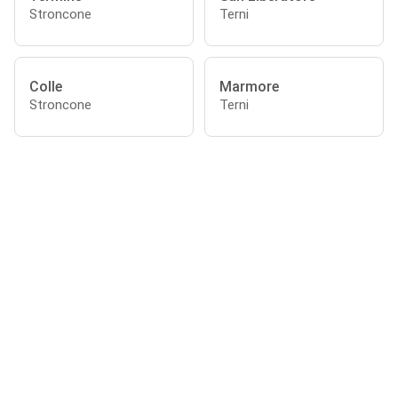
Stroncone
Terni
Colle
Marmore
Stroncone
Terni