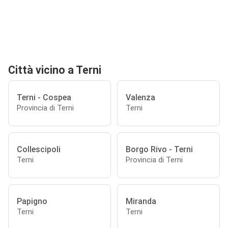
Città vicino a Terni
Terni - Cospea
Valenza
Provincia di Terni
Terni
Collescipoli
Borgo Rivo - Terni
Terni
Provincia di Terni
Papigno
Miranda
Terni
Terni