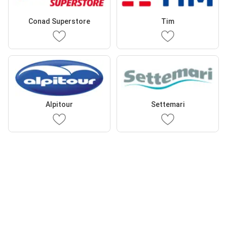
Conad Superstore
Tim
Alpitour
Settemari