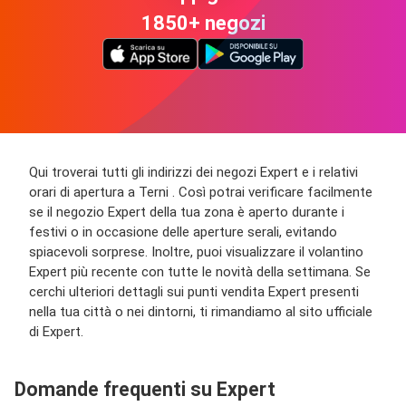
1850+ negozi
Qui troverai tutti gli indirizzi dei negozi Expert e i relativi
orari di apertura a Terni . Così potrai verificare facilmente
se il negozio Expert della tua zona è aperto durante i
festivi o in occasione delle aperture serali, evitando
spiacevoli sorprese. Inoltre, puoi visualizzare il volantino
Expert più recente con tutte le novità della settimana. Se
cerchi ulteriori dettagli sui punti vendita Expert presenti
nella tua città o nei dintorni, ti rimandiamo al sito ufficiale
di Expert.
Domande frequenti su Expert